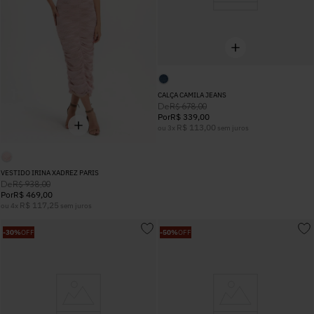
CALÇA CAMILA JEANS
De
R$
678
,
00
Por
R$
339
,
00
R$
113
,
00
ou
3
x
sem juros
VESTIDO IRINA XADREZ PARIS
De
R$
938
,
00
Por
R$
469
,
00
R$
117
,
25
ou
4
x
sem juros
-
30%
OFF
-
50%
OFF