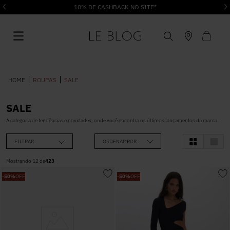
10% DE CASHBACK NO SITE*
ROUPAS
SALE
SALE
1
º
Vestido
A categoria de tendências e novidades, onde você encontra os últimos lançamentos da marca.
FILTRAR
ORDENAR POR
2
º
Roupas
Mostrando
12
de
423
-
50%
OFF
-
50%
OFF
3
º
Jeans
4
º
Blusa