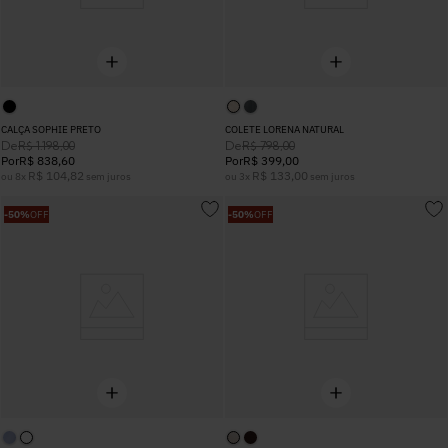
CALÇA SOPHIE PRETO
COLETE LORENA NATURAL
De
De
R$
1
.
198
,
00
R$
798
,
00
Por
R$
838
,
60
Por
R$
399
,
00
R$
104
,
82
R$
133
,
00
ou
8
x
sem juros
ou
3
x
sem juros
-
50%
OFF
-
50%
OFF