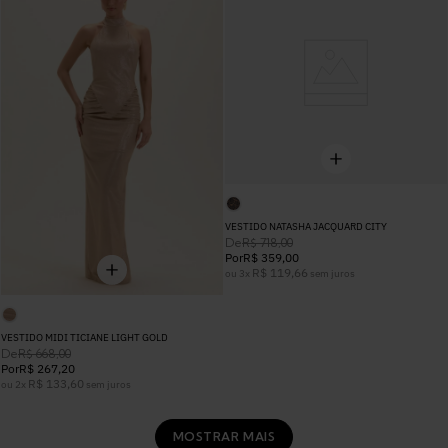
VESTIDO NATASHA JACQUARD CITY
De
R$
718
,
00
Por
R$
359
,
00
R$
119
,
66
ou
3
x
sem juros
VESTIDO MIDI TICIANE LIGHT GOLD
De
R$
668
,
00
Por
R$
267
,
20
R$
133
,
60
ou
2
x
sem juros
MOSTRAR MAIS