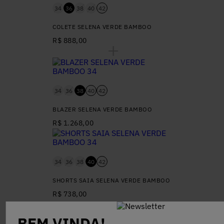
34
36
38
40
42
COLETE SELENA VERDE BAMBOO
R$ 888,00
34
36
38
40
42
BLAZER SELENA VERDE BAMBOO
R$ 1.268,00
34
36
38
40
42
SHORTS SAIA SELENA VERDE BAMBOO
R$ 738,00
BEM VINDA!
COMPRAR O LOOK