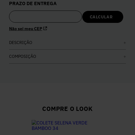
PRAZO DE ENTREGA
5
º
Calça
6
º
Vestidos
Não sei meu CEP
7
º
DESCRIÇÃO
Colete
COMPOSIÇÃO
8
º
Calça Jeans
9
º
Camisa
10
º
Vestido Branco
COMPRE O LOOK