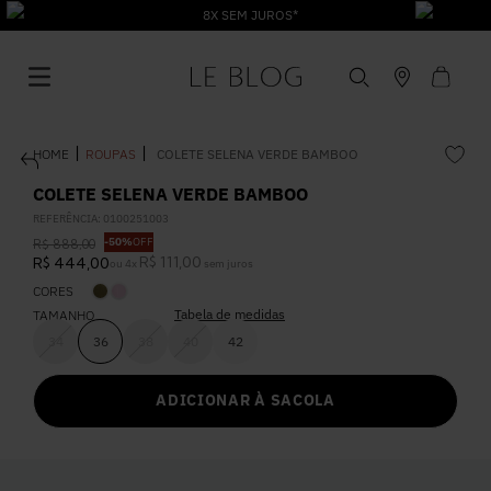
8X SEM JUROS*
ROUPAS
COLETE SELENA VERDE BAMBOO
COLETE SELENA VERDE BAMBOO
REFERÊNCIA
:
0100251003
-
50%
OFF
R$
888
,
00
1
º
Vestido
R$
111
,
00
R$
444
,
00
ou
4
x
sem juros
CORES
Tabela de medidas
2
º
TAMANHO
Roupas
34
36
38
40
42
3
º
Jeans
ADICIONAR À SACOLA
4
º
Blusa