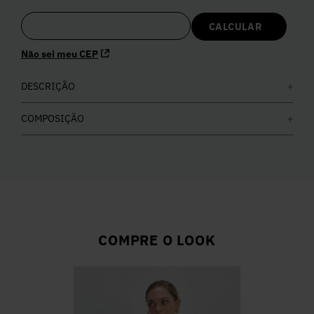
5
º
Calça
Não sei meu CEP
6
º
Colete
DESCRIÇÃO
7
º
Vestidos
COMPOSIÇÃO
8
º
Calça Jeans
9
º
Camisa
10
º
Vestido Branco
COMPRE O LOOK