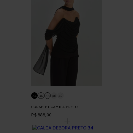
34
36
38
40
42
CORSELET CAMILA PRETO
R$ 888,00