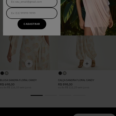
CADASTRAR
BLUSA SANDRA FLORAL CANDY
CALÇA SANDRA FLORAL CANDY
R$
698
,
00
R$
898
,
00
ou
6
x
R$
116
,
33
sem juros
ou
8
x
R$
112
,
25
sem juros