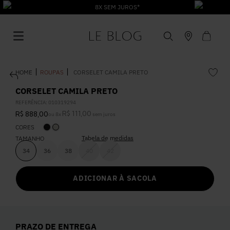
8X SEM JUROS*
ROUPAS
CORSELET CAMILA PRETO
CORSELET CAMILA PRETO
REFERÊNCIA
:
010319294
R$
111
,
00
R$
888
,
00
ou
8
x
sem juros
1
º
Vestido
CORES
Tabela de medidas
TAMANHO
2
º
Roupas
34
36
38
40
42
ADICIONAR À SACOLA
3
º
Jeans
4
º
Blusa
PRAZO DE ENTREGA