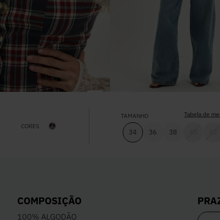
Tabela de me
TAMANHO
CORES
34
36
38
40
42
PRA
COMPOSIÇÃO
100% ALGODÃO