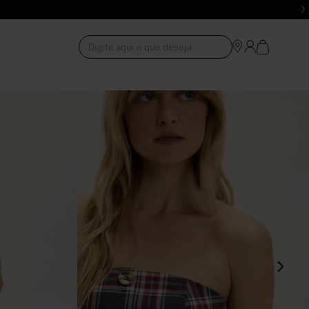
Digite aqui o que deseja
1
º
Vestido
2
º
Roupas
3
º
Jeans
4
º
Blusa
5
º
Calça