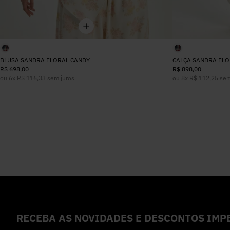
BLUSA SANDRA FLORAL CANDY
CALÇA SANDRA FLO
R$
698
,
00
R$
898
,
00
ou
6
x
R$
116
,
33
sem juros
ou
8
x
R$
112
,
25
sem
RECEBA AS NOVIDADES E DESCONTOS IMPE