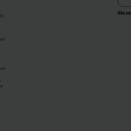
Não se
do
per
use
e
s
 e