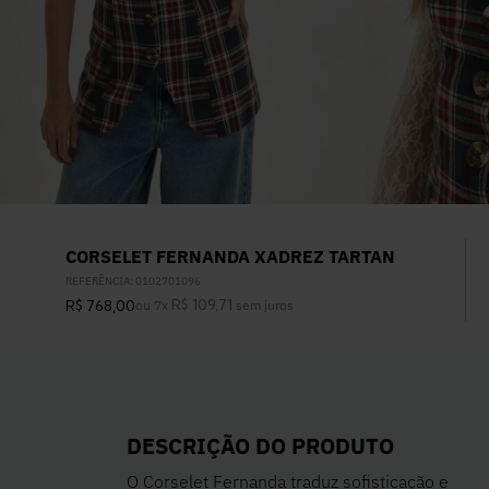
CORSELET FERNANDA XADREZ TARTAN
REFERÊNCIA
:
0102701096
R$
109
,
71
R$
768
,
00
ou
7
x
sem juros
DESCRIÇÃO DO PRODUTO
O Corselet Fernanda traduz sofisticação e