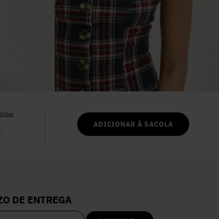
6
º
Vestidos
7
º
Calça Jeans
8
º
Colete
9
º
Camisa
didas
ADICIONAR À SACOLA
10
º
Corselet
ZO DE ENTREGA