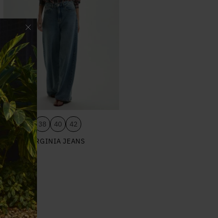
34
36
38
40
42
CALÇA VIRGINIA JEANS
R$ 698,00