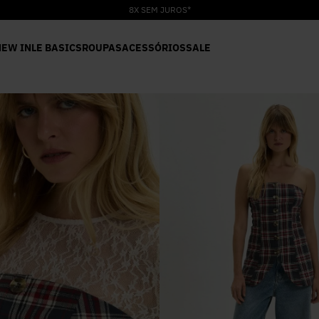
8X SEM JUROS*
NEW IN
LE BASICS
ROUPAS
ACESSÓRIOS
SALE