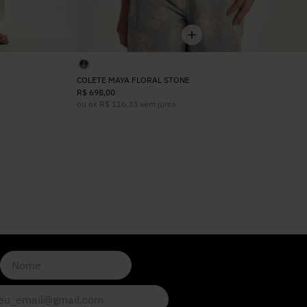
COLETE MAYA FLORAL STONE
R$
698
,
00
ou
6
x
R$
116
,
33
sem juros