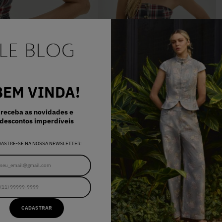
BEM VINDA!
receba as novidades e
descontos imperdíveis
34
36
38
40
42
CORSELET FERNANDA XADREZ
DASTRE-SE NA NOSSA NEWSLETTER!
TARTAN
R$ 768,00
E..
CADASTRAR