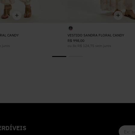
RAL CANDY
VESTIDO SANDRA FLORAL CANDY
R$
998
,
00
 juros
ou
8
x
R$
124
,
75
sem juros
RDÍVEIS