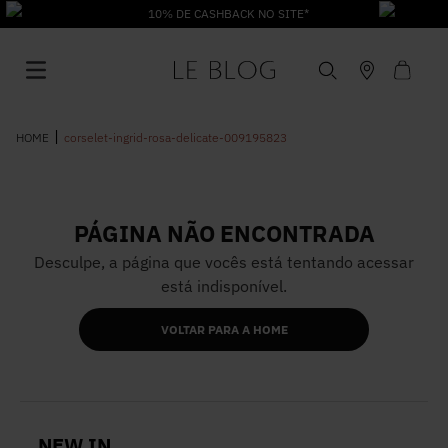
10% DE CASHBACK NO SITE*
corselet-ingrid-rosa-delicate-009195823
PÁGINA NÃO ENCONTRADA
1
º
Vestido
Desculpe, a página que vocês está tentando acessar
está indisponível.
2
º
Roupas
VOLTAR PARA A HOME
3
º
Jeans
4
º
Blusa
NEW IN