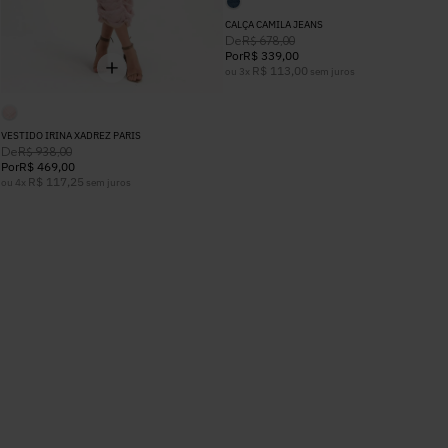
CALÇA CAMILA JEANS
De
R$
678
,
00
Por
R$
339
,
00
R$
113
,
00
ou
3
x
sem juros
VESTIDO IRINA XADREZ PARIS
De
R$
938
,
00
Por
R$
469
,
00
R$
117
,
25
ou
4
x
sem juros