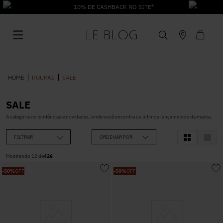
10% DE CASHBACK NO SITE*
ROUPAS
SALE
SALE
1
º
Vestido
A categoria de tendências e novidades, onde você encontra os últimos lançamentos da marca.
FILTRAR
ORDENAR POR
2
º
Roupas
Mostrando
12
de
426
-
50%
OFF
-
50%
OFF
3
º
Jeans
4
º
Blusa