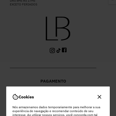
DAS 8HS ÀS 17HS
EXCETO FERIADOS
PAGAMENTO
Cookies
Nós armazenamos dados temporariamente para melhorar a sua
experiência de navegação e recomendar conteúdo de seu
PEC COMERCIO DO VESTUARIO LTDA
interesse. Ao utilizar nossos serviços, você concorda com tal