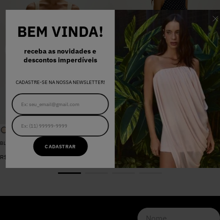
BEM VINDA!
receba as novidades e
descontos imperdíveis
CADASTRE-SE NA NOSSA NEWSLETTER!
BLUSA SARJA LARA PEROLA
VESTIDO MADALENA AZUL MARINHO DOT
CADASTRAR
De
R$
398
,
00
R$
578
,
00
Por
R$
159
,
20