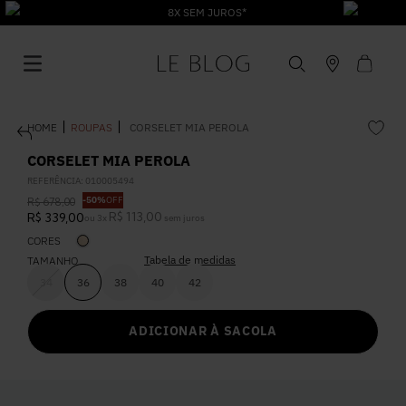
8X SEM JUROS*
ROUPAS
CORSELET MIA PEROLA
CORSELET MIA PEROLA
REFERÊNCIA
:
010005494
-
50%
OFF
R$
678
,
00
1
º
Vestido
R$
113
,
00
R$
339
,
00
ou
3
x
sem juros
CORES
Tabela de medidas
2
º
TAMANHO
Roupas
34
36
38
40
42
3
º
Jeans
ADICIONAR À SACOLA
4
º
Blusa