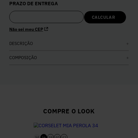
PRAZO DE ENTREGA
5
º
Calça
6
º
Colete
Não sei meu CEP
7
º
DESCRIÇÃO
Vestidos
COMPOSIÇÃO
8
º
Calça Jeans
9
º
Camisa
10
º
Vestido Branco
COMPRE O LOOK
34
36
38
40
42