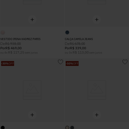
VESTIDO IRINA XADREZ PARIS
CALÇA CAMILA JEANS
De
De
R$
938
,
00
R$
678
,
00
Por
R$
469
,
00
Por
R$
339
,
00
R$
117
,
25
R$
113
,
00
ou
4
x
sem juros
ou
3
x
sem juros
-
30%
OFF
-
50%
OFF