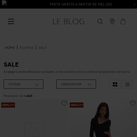
FRETE GRÁTIS A PARTIR DE R$1.200
ROUPAS
SALE
SALE
1
º
Vestido
A categoria de tendências e novidades, onde você encontra os últimos lançamentos da marca.
FILTRAR
ORDENAR POR
2
º
Roupas
Mostrando
12
de
423
-
50%
OFF
-
50%
OFF
3
º
Jeans
4
º
Blusa