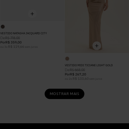
VESTIDO NATASHA JACQUARD CITY
De
R$
718
,
00
Por
R$
359
,
00
R$
119
,
66
ou
3
x
sem juros
VESTIDO MIDI TICIANE LIGHT GOLD
De
R$
668
,
00
Por
R$
267
,
20
R$
133
,
60
ou
2
x
sem juros
MOSTRAR MAIS