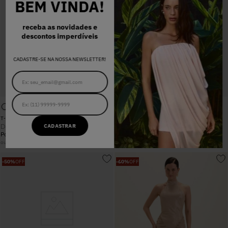
BEM VINDA!
receba as novidades e
descontos imperdíveis
CADASTRE-SE NA NOSSA NEWSLETTER!
T-SHIRT SUZIE OFF WHITE
CORSELET CAMILA PRETO
De
CADASTRAR
De
R$
478
,
00
R$
668
,
00
Por
R$
239
,
00
Por
R$
334
,
00
R$
119
,
50
R$
111
,
33
ou
2
x
sem juros
ou
3
x
sem juros
-
50%
OFF
-
60%
OFF