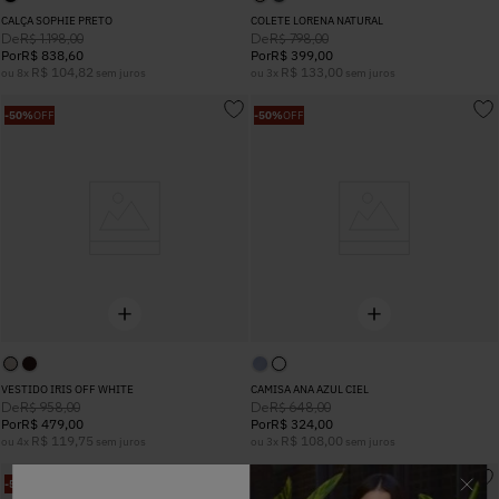
CALÇA SOPHIE PRETO
COLETE LORENA NATURAL
De
De
R$
1
.
198
,
00
R$
798
,
00
Por
R$
838
,
60
Por
R$
399
,
00
R$
104
,
82
R$
133
,
00
ou
8
x
sem juros
ou
3
x
sem juros
-
50%
OFF
-
50%
OFF
VESTIDO IRIS OFF WHITE
CAMISA ANA AZUL CIEL
De
De
R$
958
,
00
R$
648
,
00
Por
R$
479
,
00
Por
R$
324
,
00
R$
119
,
75
R$
108
,
00
ou
4
x
sem juros
ou
3
x
sem juros
-
50%
OFF
-
50%
OFF