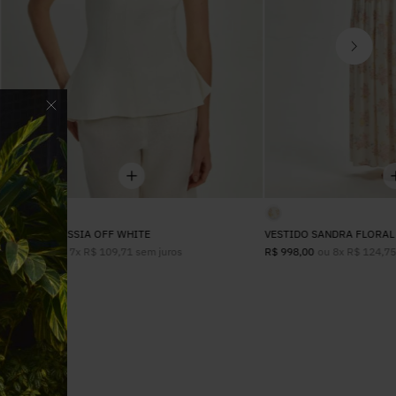
CORSELET TÁSSIA OFF WHITE
VESTIDO SANDRA FLORAL
ou
7
x
R$
109
,
71
sem juros
ou
8
x
R$
124
,
7
R$
768
,
00
R$
998
,
00