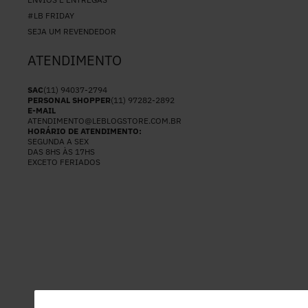
#LB FRIDAY
SEJA UM REVENDEDOR
ATENDIMENTO
SAC
(11) 94037-2794
PERSONAL SHOPPER
(11) 97282-2892
E-MAIL
ATENDIMENTO@LEBLOGSTORE.COM.BR
HORÁRIO DE ATENDIMENTO:
SEGUNDA A SEX
DAS 8HS ÀS 17HS
EXCETO FERIADOS