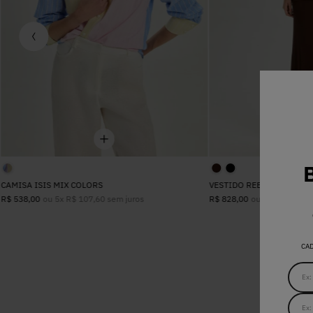
CAMISA ISIS MIX COLORS
VESTIDO REBECA MARRO
ou
5
x
R$
107
,
60
sem juros
ou
8
x
R$
103
,
5
R$
538
,
00
R$
828
,
00
CA