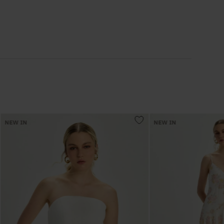
6
º
Colete
7
º
Vestidos
8
º
Calça Jeans
9
º
Camisa
NEW IN
NEW IN
10
º
Vestido Branco