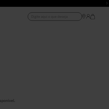
Digite aqui o que deseja
1
º
Vestido
2
º
Roupas
3
º
Jeans
4
º
Blusa
5
º
Calça
sponível.