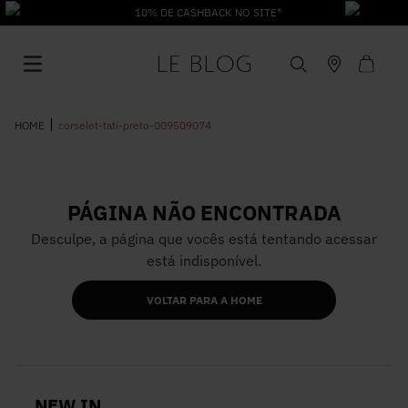
10% DE CASHBACK NO SITE*
corselet-tati-preto-009509074
PÁGINA NÃO ENCONTRADA
1
º
Vestido
Desculpe, a página que vocês está tentando acessar
está indisponível.
2
º
Roupas
VOLTAR PARA A HOME
3
º
Jeans
4
º
Blusa
NEW IN