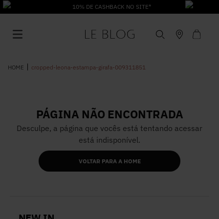
10% DE CASHBACK NO SITE*
cropped-leona-estampa-girafa-009311851
PÁGINA NÃO ENCONTRADA
1
º
Vestido
Desculpe, a página que vocês está tentando acessar
está indisponível.
2
º
Roupas
VOLTAR PARA A HOME
3
º
Jeans
4
º
Blusa
NEW IN