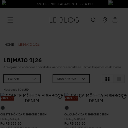
5% OFF NOS PAGAMENTOS VIA PIX
LB|MAIO 1|26
LB|MAIO 1|26
1
º
Vestido
A categoria de tendências e novidades, onde você encontra os últimos lançamentos da marca.
FILTRAR
ORDENAR POR
2
º
Roupas
Mostrando
50
de
50
-
30%
OFF
-
30%
OFF
3
º
Jeans
COLETE MÔNICA FISHBONE DENIM
CALÇA MÔNICA FISHBONE DENIM
4
º
Blusa
De
De
R$
908
,
00
R$
938
,
00
Por
R$
635
,
60
Por
R$
656
,
60
R$
105
,
93
R$
109
,
43
ou
6
x
sem juros
ou
6
x
sem juros