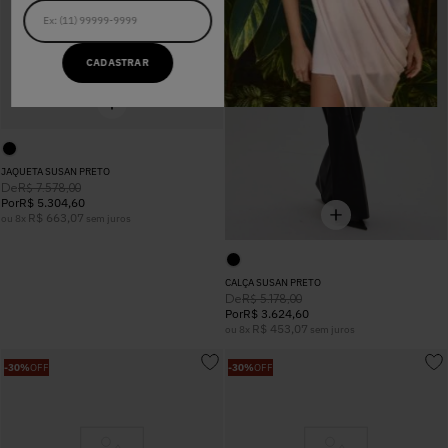
CADASTRAR
JAQUETA SUSAN PRETO
De
R$
7
.
578
,
00
Por
R$
5
.
304
,
60
R$
663
,
07
ou
8
x
sem juros
CALÇA SUSAN PRETO
De
R$
5
.
178
,
00
Por
R$
3
.
624
,
60
R$
453
,
07
ou
8
x
sem juros
-
30%
OFF
-
30%
OFF