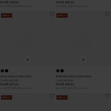
Por
R$
698
,
60
Por
R$
488
,
60
R$
116
,
43
R$
122
,
15
ou
6
x
sem juros
ou
4
x
sem juros
-
30%
OFF
-
30%
OFF
CALÇA ÚRSULA CINZA ROCK
BERMUDA ÚRSULA CINZA ROCK
De
De
R$
868
,
00
R$
698
,
00
Por
R$
607
,
60
Por
R$
488
,
60
R$
101
,
26
R$
122
,
15
ou
6
x
sem juros
ou
4
x
sem juros
-
30%
OFF
-
30%
OFF