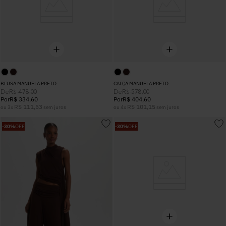
BLUSA MANUELA PRETO
CALÇA MANUELA PRETO
De
De
R$
478
,
00
R$
578
,
00
Por
R$
334
,
60
Por
R$
404
,
60
R$
111
,
53
R$
101
,
15
ou
3
x
sem juros
ou
4
x
sem juros
-
30%
OFF
-
30%
OFF