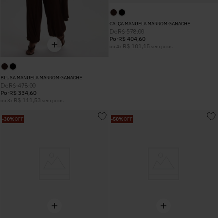
CALÇA MANUELA MARROM GANACHE
De
R$
578
,
00
Por
R$
404
,
60
R$
101
,
15
ou
4
x
sem juros
BLUSA MANUELA MARROM GANACHE
De
R$
478
,
00
Por
R$
334
,
60
R$
111
,
53
ou
3
x
sem juros
-
30%
OFF
-
50%
OFF