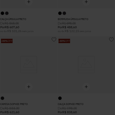
CALÇA ÚRSULA PRETO
BERMUDA ÚRSULA PRETO
De
De
R$
868
,
00
R$
698
,
00
Por
R$
607
,
60
Por
R$
488
,
60
R$
101
,
26
R$
122
,
15
ou
6
x
sem juros
ou
4
x
sem juros
-
30%
OFF
-
30%
OFF
CAMISA SOPHIE PRETO
CALÇA SOPHIE PRETO
De
De
R$
888
,
00
R$
1
.
198
,
00
Por
R$
621
,
60
Por
R$
838
,
60