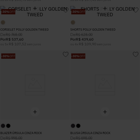
5
º
Calça
-
30%
OFF
-
30%
OFF
6
º
Colete
CORSELET POLLY GOLDEN TWEED
SHORTS POLLY GOLDEN TWEED
De
De
R$
768
,
00
R$
628
,
00
Por
R$
537
,
60
Por
R$
439
,
60
7
º
Vestidos
R$
107
,
52
R$
109
,
90
ou
5
x
sem juros
ou
4
x
sem juros
-
30%
OFF
-
30%
OFF
8
º
Calça Jeans
9
º
Camisa
10
º
Vestido Branco
BLAZER ÚRSULA CINZA ROCK
BLUSA ÚRSULA CINZA ROCK
De
De
R$
998
,
00
R$
698
,
00