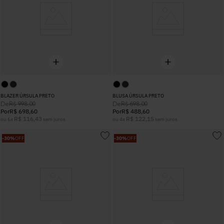
BLAZER ÚRSULA PRETO
BLUSA ÚRSULA PRETO
De
De
R$
998
,
00
R$
698
,
00
Por
R$
698
,
60
Por
R$
488
,
60
R$
116
,
43
R$
122
,
15
ou
6
x
sem juros
ou
4
x
sem juros
-
30%
OFF
-
30%
OFF