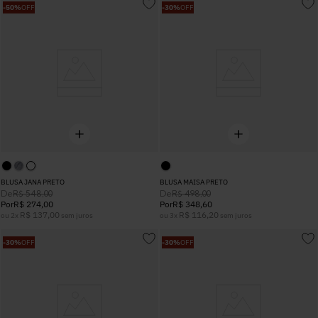
-
50%
OFF
-
30%
OFF
BLUSA JANA PRETO
BLUSA MAISA PRETO
De
De
R$
548
,
00
R$
498
,
00
Por
R$
274
,
00
Por
R$
348
,
60
R$
137
,
00
R$
116
,
20
ou
2
x
sem juros
ou
3
x
sem juros
-
30%
OFF
-
30%
OFF