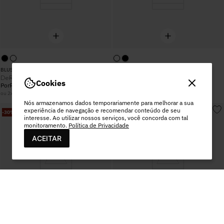
BLUSA THALIA PRETO
BLUSA THALIA OFF WHITE
De
De
R$
358
,
00
R$
358
,
00
Cookies
Por
R$
250
,
60
Por
R$
250
,
60
R$
125
,
30
R$
125
,
30
ou
2
x
sem juros
ou
2
x
sem juros
Nós armazenamos dados temporariamente para melhorar a sua
experiência de navegação e recomendar conteúdo de seu
-
30%
OFF
-
30%
OFF
interesse. Ao utilizar nossos serviços, você concorda com tal
monitoramento.
Política de Privacidade
ACEITAR