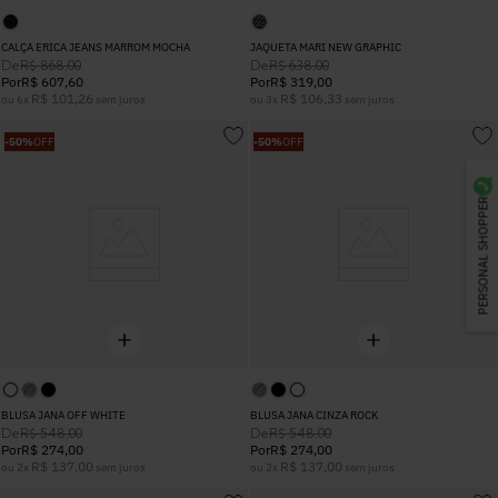
CALÇA ERICA JEANS MARROM MOCHA
JAQUETA MARI NEW GRAPHIC
De
De
R$
868
,
00
R$
638
,
00
Por
R$
607
,
60
Por
R$
319
,
00
R$
101
,
26
R$
106
,
33
ou
6
x
sem juros
ou
3
x
sem juros
-
50%
OFF
-
50%
OFF
PERSONAL SHOPPER
BLUSA JANA OFF WHITE
BLUSA JANA CINZA ROCK
De
De
R$
548
,
00
R$
548
,
00
Por
R$
274
,
00
Por
R$
274
,
00
R$
137
,
00
R$
137
,
00
ou
2
x
sem juros
ou
2
x
sem juros