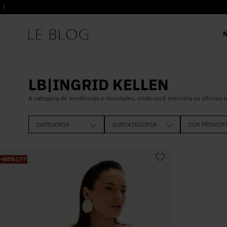
LB|INGRID KELLEN
A categoria de tendências e novidades, onde você encontra os últimos 
CATEGORIA
SUBCATEGORIA
COR PRINCIP
BLUSAS
TOP
ROSA
-
60%
OFF
ALFAIATARIA
CROPPED
BASIC
LINHO