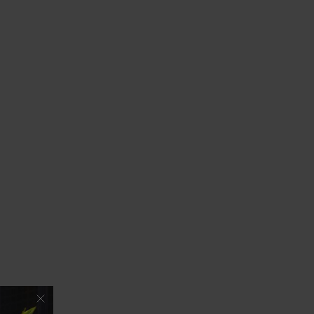
6
º
Colete
7
º
Vestidos
8
º
Calça Jeans
9
º
Camisa
10
º
Vestido Branco