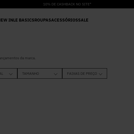
10% DE CASHBACK NO SITE*
NEW IN
LE BASICS
ROUPAS
ACESSÓRIOS
SALE
lançamentos da marca.
AL
TAMANHO
FAIXAS DE PREÇO
R$ 311
34
36
40
42