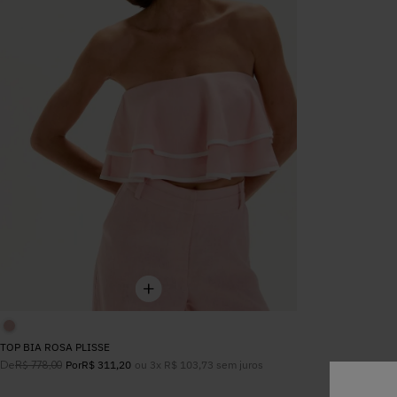
TOP BIA ROSA PLISSE
De
ou
3
x
R$
103
,
73
sem juros
R$
778
,
00
Por
R$
311
,
20