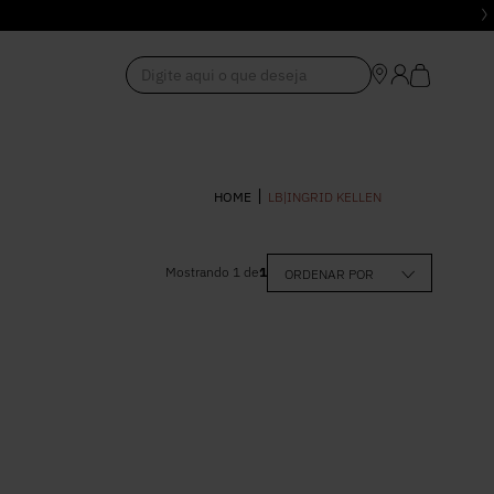
Digite aqui o que deseja
1
º
Vestido
LB|INGRID KELLEN
2
º
Roupas
Mostrando
1
de
1
ORDENAR POR
,00
–
R$ 320,00
3
º
Jeans
4
º
Blusa
5
º
Calça