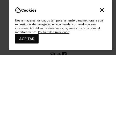
SEGUNDA A SEX
DAS 8HS ÀS 17HS
EXCETO FERIADOS
Cookies
Nós armazenamos dados temporariamente para melhorar a sua
experiência de navegação e recomendar conteúdo de seu
interesse. Ao utilizar nossos serviços, você concorda com tal
monitoramento.
Política de Privacidade
ACEITAR
PAGAMENTO