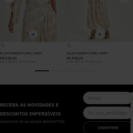
BLUSA SANDRA FLORAL CANDY
CALÇA SANDRA FLORAL CANDY
R$
698
,
00
R$
898
,
00
ou
6
x
R$
116
,
33
sem juros
ou
8
x
R$
112
,
25
sem juros
RECEBA AS NOVIDADES E
P
DESCONTOS IMPERDÍVEIS
CADASTRE-SE NA NOSSA NEWSLETTER
CADASTRAR