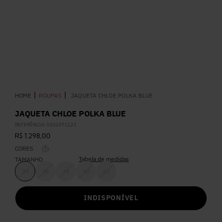
5
º
Calça
6
º
Vestidos
7
º
Calça Jeans
ROUPAS
JAQUETA CHLOE POLKA BLUE
8
º
Colete
JAQUETA CHLOE POLKA BLUE
REFERÊNCIA
:
0103371123
9
º
Camisa
R$
1
.
298
,
00
CORES
10
º
Corselet
Tabela de medidas
TAMANHO
34
36
38
40
42
INDISPONÍVEL