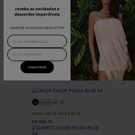
receba as novidades e
descontos imperdíveis
CADASTRE-SE NA NOSSA NEWSLETTER!
34
36
38
40
42
CADASTRAR
JAQUETA CHLOE POLKA BLUE
R$ 1.298,00
34
36
38
40
42
CALÇA CHLOE POLKA BLUE
R$ 988,00