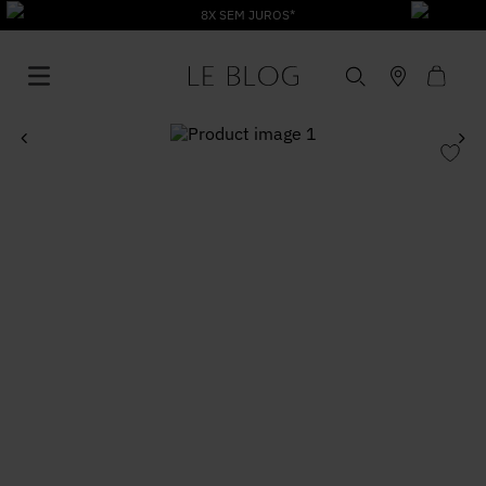
8X SEM JUROS*
1
º
Vestido
2
º
Roupas
3
º
Jeans
4
º
Blusa