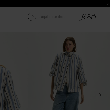
Digite aqui o que deseja
1
º
Vestido
2
º
Roupas
3
º
Jeans
4
º
Blusa
5
º
Calça