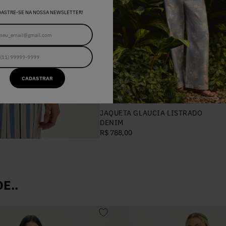
DASTRE-SE NA NOSSA NEWSLETTER!
CADASTRAR
34
36
38
40
42
JAQUETA GLAUCIA LISTRADO
DENIM
R$ 788,00
E..