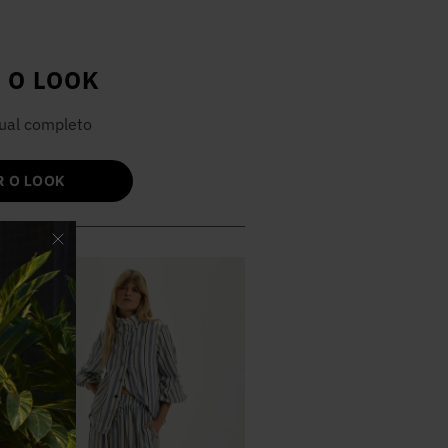
 O LOOK
ual completo
 O LOOK