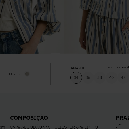
Tabela de med
TAMANHO
CORES
34
36
38
40
42
PRA
COMPOSIÇÃO
com
87% ALGODÃO 7% POLIESTER 6% LINHO