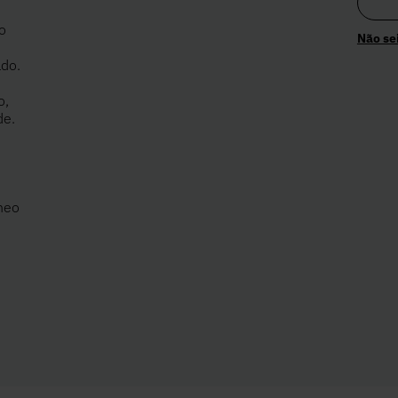
o
Não se
,
ado.
o,
de.
âneo