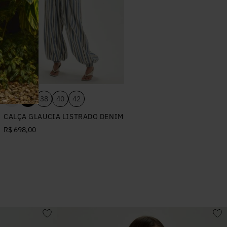
34
36
38
40
42
CALÇA GLAUCIA LISTRADO DENIM
R$ 698,00