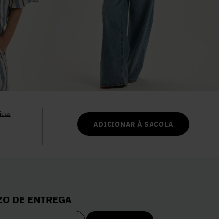
6
º
Colete
7
º
Vestidos
8
º
Calça Jeans
9
º
Camisa
idas
ADICIONAR À SACOLA
10
º
Vestido Branco
ZO DE ENTREGA