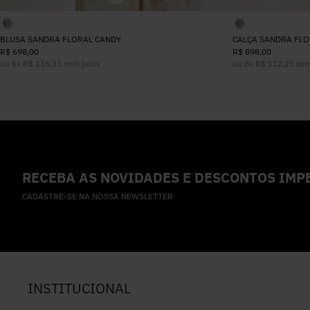
BLUSA SANDRA FLORAL CANDY
CALÇA SANDRA FLO
R$
698
,
00
R$
898
,
00
ou
6
x
R$
116
,
33
sem juros
ou
8
x
R$
112
,
25
sem
RECEBA AS NOVIDADES E DESCONTOS IMPE
CADASTRE-SE NA NOSSA NEWSLETTER
INSTITUCIONAL