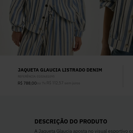
JAQUETA GLAUCIA LISTRADO DENIM
REFERÊNCIA
:
0102681095
R$
112
,
57
R$
788
,
00
ou
7
x
sem juros
DESCRIÇÃO DO PRODUTO
A Jaqueta Glaucia aposta no visual esportivo 