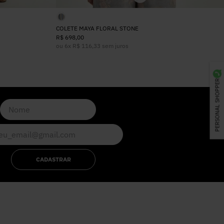
COLETE MAYA FLORAL STONE
R$
698
,
00
ou
6
x
R$
116
,
33
sem juros
PERSONAL SHOPPER
CADASTRAR