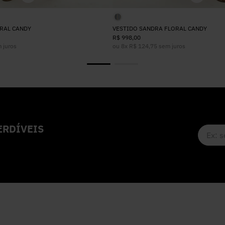
RAL CANDY
VESTIDO SANDRA FLORAL CANDY
R$
998
,
00
 juros
ou
8
x
R$
124
,
75
sem juros
RDÍVEIS