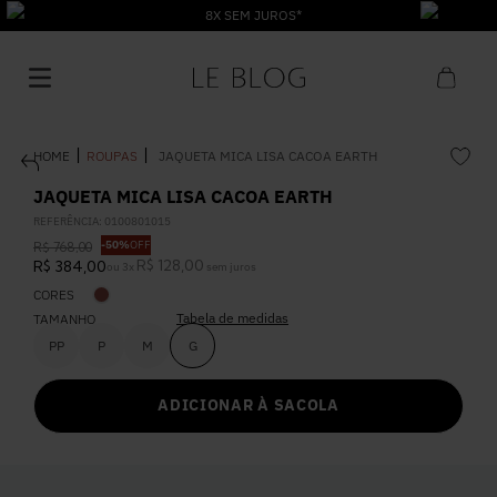
8X SEM JUROS*
ROUPAS
JAQUETA MICA LISA CACOA EARTH
JAQUETA MICA LISA CACOA EARTH
REFERÊNCIA
:
0100801015
-
50%
OFF
R$
768
,
00
1
º
Vestido
R$
128
,
00
R$
384
,
00
ou
3
x
sem juros
CORES
Tabela de medidas
2
º
TAMANHO
Roupas
PP
P
M
G
3
º
Jeans
ADICIONAR À SACOLA
4
º
Blusa