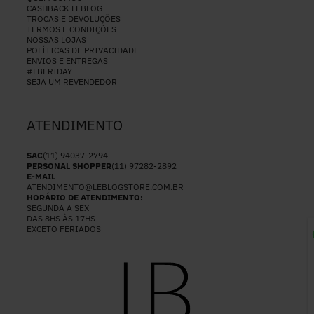
CASHBACK LEBLOG
TROCAS E DEVOLUÇÕES
TERMOS E CONDIÇÕES
NOSSAS LOJAS
POLÍTICAS DE PRIVACIDADE
ENVIOS E ENTREGAS
#LBFRIDAY
SEJA UM REVENDEDOR
ATENDIMENTO
SAC
(11) 94037-2794
PERSONAL SHOPPER
(11) 97282-2892
E-MAIL
ATENDIMENTO@LEBLOGSTORE.COM.BR
HORÁRIO DE ATENDIMENTO:
SEGUNDA A SEX
DAS 8HS ÀS 17HS
EXCETO FERIADOS
P