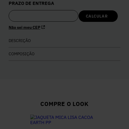
PRAZO DE ENTREGA
5
º
Calça
6
º
Colete
Não sei meu CEP
7
º
DESCRIÇÃO
Vestidos
COMPOSIÇÃO
8
º
Camisa
9
º
Calça Jeans
10
º
Vestido Branco
COMPRE O LOOK