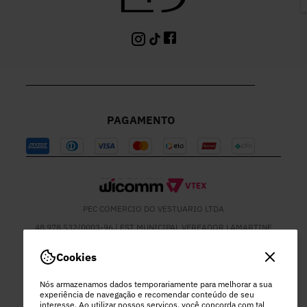
PAGAMENTO
PEC COMERCIO DO VESTUARIO LTDA
48.978.532/0003-96 | EST MUNICIPAL VEREADOR LAMARTINE
JOSE DE OLIVEIRA, 1137 - SETOR MOD 22 DO RODEIO - EXTREMA
- MG
Cookies
Nós armazenamos dados temporariamente para melhorar a sua
experiência de navegação e recomendar conteúdo de seu
interesse. Ao utilizar nossos serviços, você concorda com tal