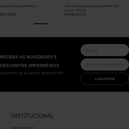
BLUSA SARJA LARA PEROLA
VESTIDO MADALENA AZUL MARINHO DOT
De
R$
398
,
00
R$
578
,
00
Por
R$
159
,
20
RECEBA AS NOVIDADES E
DESCONTOS IMPERDÍVEIS
CADASTRE-SE NA NOSSA NEWSLETTER
CADASTRAR
INSTITUCIONAL
QUEM SOMOS