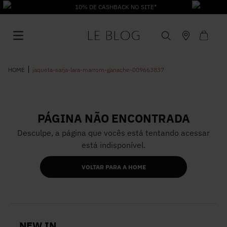
10% DE CASHBACK NO SITE*
jaqueta-sarja-lara-marrom-ganache-009663837
PÁGINA NÃO ENCONTRADA
1
º
Vestido
Desculpe, a página que vocês está tentando acessar
está indisponível.
2
º
Roupas
VOLTAR PARA A HOME
3
º
Jeans
4
º
Blusa
NEW IN