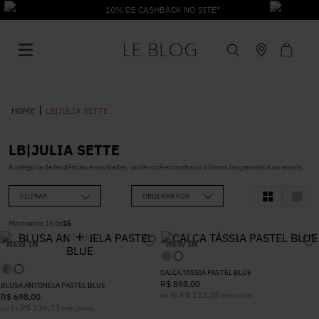
10% DE CASHBACK NO SITE*
LB|JULIA SETTE
LB|JULIA SETTE
1
º
Vestido
A categoria de tendências e novidades, onde você encontra os últimos lançamentos da marca.
FILTRAR
ORDENAR POR
2
º
Roupas
Mostrando
15
de
15
NEW IN
NEW IN
3
º
Jeans
CALÇA TÁSSIA PASTEL BLUE
R$
898
,
00
BLUSA ANTONELA PASTEL BLUE
4
º
Blusa
R$
112
,
25
ou
8
x
sem juros
R$
698
,
00
R$
116
,
33
ou
6
x
sem juros