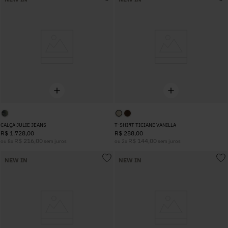
CALÇA JULIE JEANS
T-SHIRT TICIANE VANILLA
R$
1
.
728
,
00
R$
288
,
00
R$
216
,
00
R$
144
,
00
ou
8
x
sem juros
ou
2
x
sem juros
NEW IN
NEW IN