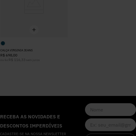
CALÇA VIRGINIA JEANS
R$
698
,
00
R$
116
,
33
ou
6
x
sem juros
RECEBA AS NOVIDADES E
DESCONTOS IMPERDÍVEIS
CADASTRE-SE NA NOSSA NEWSLETTER