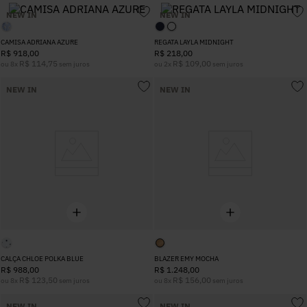
5
º
Calça
NEW IN
NEW IN
CAMISA ADRIANA AZURE
REGATA LAYLA MIDNIGHT
R$
918
,
00
R$
218
,
00
6
º
Vestidos
R$
114
,
75
R$
109
,
00
ou
8
x
sem juros
ou
2
x
sem juros
NEW IN
NEW IN
7
º
Colete
8
º
Calça Jeans
9
º
Camisa
10
º
Vestido Branco
CALÇA CHLOE POLKA BLUE
BLAZER EMY MOCHA
R$
988
,
00
R$
1
.
248
,
00
R$
123
,
50
R$
156
,
00
ou
8
x
sem juros
ou
8
x
sem juros
NEW IN
NEW IN