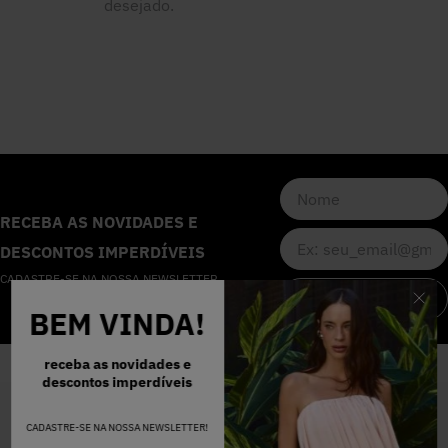
desejado.
5
º
Calça
6
º
Colete
7
º
Vestidos
8
º
Calça Jeans
RECEBA AS NOVIDADES E
DESCONTOS IMPERDÍVEIS
9
º
Camisa
CADASTRE-SE NA NOSSA NEWSLETTER
CADASTRAR
BEM VINDA!
10
º
Vestido Branco
receba as novidades e
descontos imperdíveis
INSTITUCIONAL
CADASTRE-SE NA NOSSA NEWSLETTER!