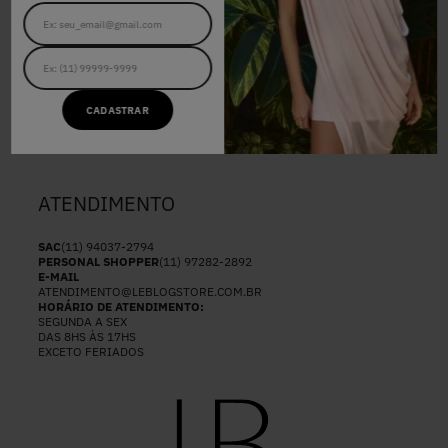
QUEM SOMOS
CASHBACK LEBLOG
TROCAS E DEVOLUÇÕES
TERMOS E CONDIÇÕES
NOSSAS LOJAS
POLÍTICAS DE PRIVACIDADE
CADASTRAR
ENVIOS E ENTREGAS
#LBFRIDAY
SEJA UM REVENDEDOR
ATENDIMENTO
SAC
(11) 94037-2794
PERSONAL SHOPPER
(11) 97282-2892
E-MAIL
ATENDIMENTO@LEBLOGSTORE.COM.BR
HORÁRIO DE ATENDIMENTO:
SEGUNDA A SEX
DAS 8HS ÀS 17HS
EXCETO FERIADOS