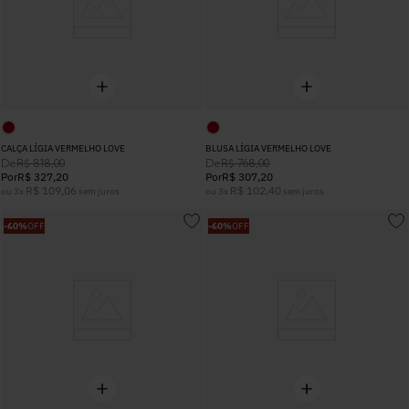
CALÇA LÍGIA VERMELHO LOVE
BLUSA LÍGIA VERMELHO LOVE
De
De
R$
818
,
00
R$
768
,
00
Por
R$
327
,
20
Por
R$
307
,
20
R$
109
,
06
R$
102
,
40
ou
3
x
sem juros
ou
3
x
sem juros
-
60%
OFF
-
60%
OFF