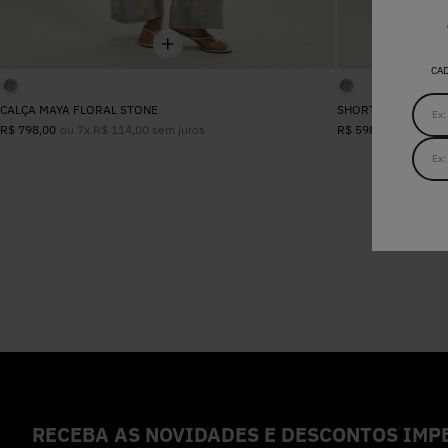
CA
CALÇA MAYA FLORAL STONE
SHORTS SAIA MAYA
ou
7
x
R$
114
,
00
sem juros
ou
5
x
R$
R$
798
,
00
R$
598
,
00
RECEBA AS NOVIDADES E DESCONTOS IMPE