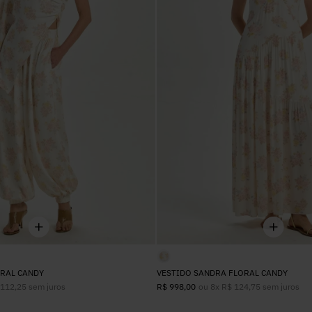
42
RAL CANDY
VESTIDO SANDRA FLORAL CANDY
112
,
25
sem juros
ou
8
x
R$
124
,
75
sem juros
R$
998
,
00