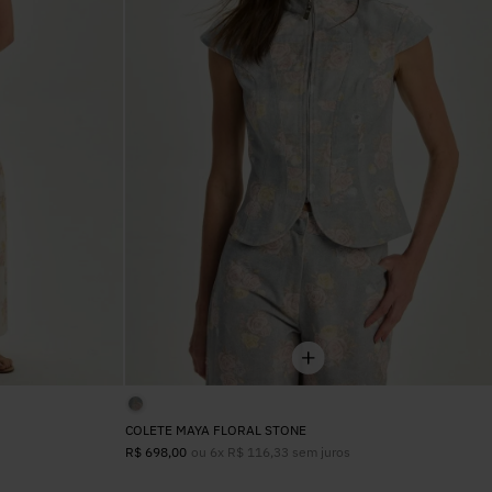
6
º
Colete
7
º
Vestidos
8
º
Calça Jeans
9
º
Camisa
10
º
Vestido Branco
COLETE MAYA FLORAL STONE
ou
6
x
R$
116
,
33
sem juros
R$
698
,
00