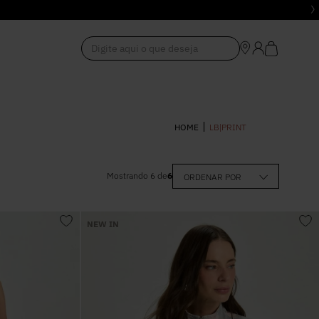
Digite aqui o que deseja
1
º
Vestido
LB|PRINT
2
º
Roupas
Mostrando
6
de
6
ORDENAR POR
,00
–
R$ 998,00
3
º
Jeans
NEW IN
4
º
Blusa
5
º
Calça