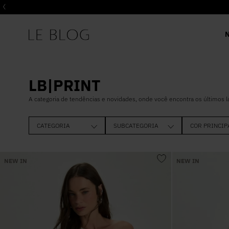
LB|PRINT
A categoria de tendências e novidades, onde você encontra os últimos 
CATEGORIA
SUBCATEGORIA
COR PRINCIP
BLUSAS
SHORTS SAIA
ESTAMPADO
NEW IN
NEW IN
CALÇA
LONGO
VESTIDO
COLETE
SHORTS
ALFAIATARIA
ALFAIATARIA
JEANS
JEANS