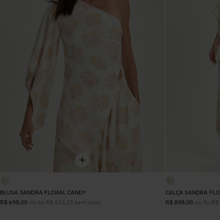
BLUSA SANDRA FLORAL CANDY
CALÇA SANDRA FLO
ou
6
x
R$
116
,
33
sem juros
ou
8
x
R$
R$
698
,
00
R$
898
,
00