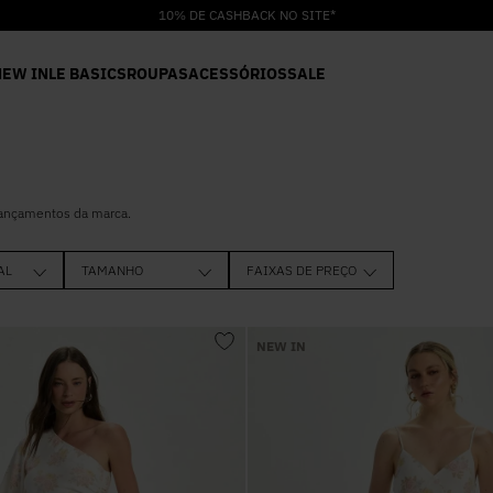
10% DE CASHBACK NO SITE*
NEW IN
LE BASICS
ROUPAS
ACESSÓRIOS
SALE
lançamentos da marca.
AL
TAMANHO
FAIXAS DE PREÇO
R$ 598
34
36
NEW IN
38
40