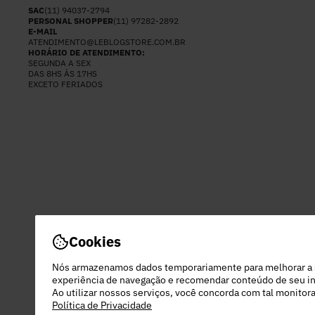
SAC
(11) 94037-2794
PERSONAL SHOPPER
(11) 97282-2892
E-MAIL
ATENDIMENTO@LEBLOGSTORE.COM.BR
HORÁRIO DE ATENDIMENTO:
SEGUNDA A SEX
DAS 8HS ÀS 17HS
EXCETO FERIADOS
Cookies
Nós armazenamos dados temporariamente para melhorar a
experiência de navegação e recomendar conteúdo de seu in
Ao utilizar nossos serviços, você concorda com tal monito
Política de Privacidade