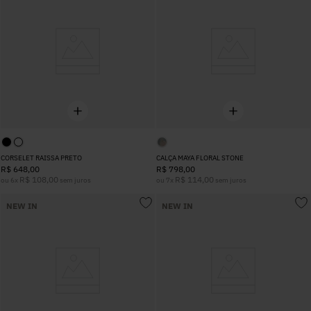
CORSELET RAISSA PRETO
CALÇA MAYA FLORAL STONE
R$
648
,
00
R$
798
,
00
R$
108
,
00
R$
114
,
00
ou
6
x
sem juros
ou
7
x
sem juros
NEW IN
NEW IN