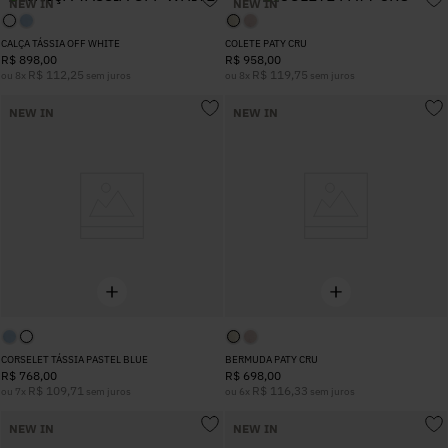
NEW IN
NEW IN
5
º
Calça
CALÇA TÁSSIA OFF WHITE
COLETE PATY CRU
R$
898
,
00
R$
958
,
00
R$
112
,
25
R$
119
,
75
ou
8
x
sem juros
ou
8
x
sem juros
6
º
Colete
NEW IN
NEW IN
7
º
Vestidos
8
º
Calça Jeans
9
º
Camisa
10
º
Vestido Branco
CORSELET TÁSSIA PASTEL BLUE
BERMUDA PATY CRU
R$
768
,
00
R$
698
,
00
R$
109
,
71
R$
116
,
33
ou
7
x
sem juros
ou
6
x
sem juros
NEW IN
NEW IN