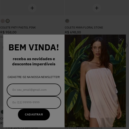
COLETE PATY PASTEL PINK
COLETE MAYA FLORAL STONE
R$
958
,
00
R$
698
,
00
R$
119
,
75
R$
116
,
33
ou
8
x
sem juros
ou
6
x
sem juros
BEM VINDA!
NEW IN
NEW IN
receba as novidades e
descontos imperdíveis
CADASTRE-SE NA NOSSA NEWSLETTER!
CADASTRAR
CALÇA MAIARA JEANS
BERMUDA PATY PASTEL PINK
R$
768
,
00
R$
698
,
00
R$
109
,
71
R$
116
,
33
ou
7
x
sem juros
ou
6
x
sem juros