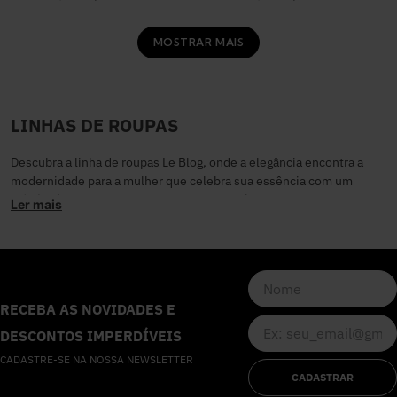
MOSTRAR MAIS
LINHAS DE ROUPAS
Descubra a linha de roupas Le Blog, onde a elegância encontra a
modernidade para a mulher que celebra sua essência com um
mindstyle
jovem e sofisticado. Cada peça é cuidadosamente
Ler mais
desenhada para oferecer versatilidade e estilo inconfundível,
transformando qualquer ocasião em um momento único. Permita-
se sentir a qualidade dos nossos tecidos exclusivos e o caimento
impecável que realça a sua beleza natural.
Benefícios e usos da linha de roupas Le Blog
RECEBA AS NOVIDADES E
DESCONTOS IMPERDÍVEIS
A linha de roupas Le Blog é mais do que vestuário, é uma
CADASTRE-SE NA NOSSA NEWSLETTER
ferramenta de autoexpressão e confiança para a mulher
CADASTRAR
contemporânea. Nossas criações são pensadas para acompanhar