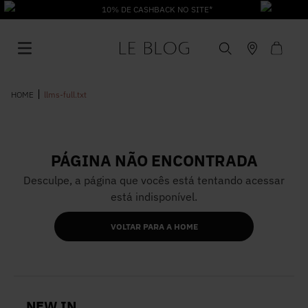
10% DE CASHBACK NO SITE*
llms-full.txt
PÁGINA NÃO ENCONTRADA
1
º
Vestido
Desculpe, a página que vocês está tentando acessar
está indisponível.
2
º
Roupas
VOLTAR PARA A HOME
3
º
Jeans
4
º
Blusa
NEW IN