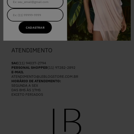
CASHBACK LEBLOG
TROCAS E DEVOLUÇÕES
TERMOS E CONDIÇÕES
NOSSAS LOJAS
POLÍTICAS DE PRIVACIDADE
ENVIOS E ENTREGAS
#LBFRIDAY
CADASTRAR
SEJA UM REVENDEDOR
ATENDIMENTO
SAC
(11) 94037-2794
PERSONAL SHOPPER
(11) 97282-2892
E-MAIL
ATENDIMENTO@LEBLOGSTORE.COM.BR
HORÁRIO DE ATENDIMENTO:
SEGUNDA A SEX
DAS 8HS ÀS 17HS
EXCETO FERIADOS