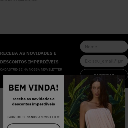
5
º
Calça
6
º
Colete
7
º
Vestidos
RECEBA AS NOVIDADES E
8
º
Calça Jeans
DESCONTOS IMPERDÍVEIS
CADASTRE-SE NA NOSSA NEWSLETTER
9
º
Camisa
CADASTRAR
BEM VINDA!
10
º
Vestido Branco
receba as novidades e
descontos imperdíveis
INSTITUCIONAL
CADASTRE-SE NA NOSSA NEWSLETTER!
QUEM SOMOS