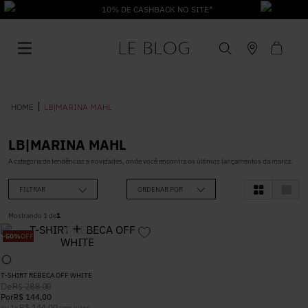
10% DE CASHBACK NO SITE*
LB|MARINA MAHL
LB|MARINA MAHL
1
º
Vestido
A categoria de tendências e novidades, onde você encontra os últimos lançamentos da marca.
FILTRAR
ORDENAR POR
2
º
Roupas
Mostrando
1
de
1
-
50%
OFF
3
º
Jeans
T-SHIRT REBECA OFF WHITE
4
º
Blusa
De
R$
288
,
00
Por
R$
144
,
00
R$
144
,
00
ou
1
x
sem juros