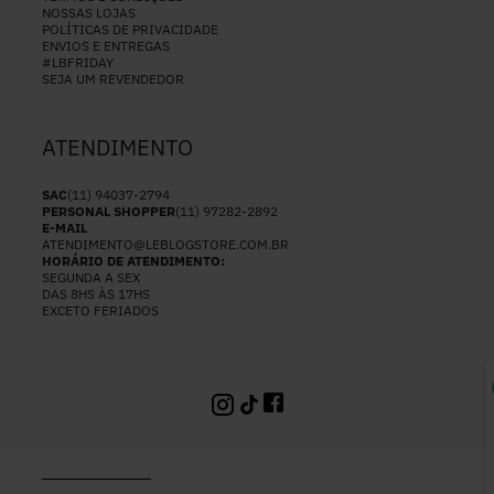
NOSSAS LOJAS
POLÍTICAS DE PRIVACIDADE
ENVIOS E ENTREGAS
#LBFRIDAY
SEJA UM REVENDEDOR
ATENDIMENTO
SAC
(11) 94037-2794
PERSONAL SHOPPER
(11) 97282-2892
E-MAIL
ATENDIMENTO@LEBLOGSTORE.COM.BR
HORÁRIO DE ATENDIMENTO:
SEGUNDA A SEX
DAS 8HS ÀS 17HS
EXCETO FERIADOS
P