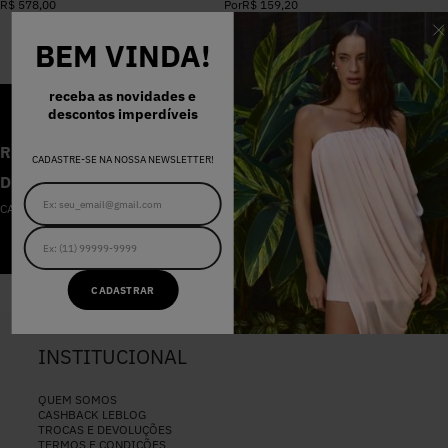
R$
578
,
00
Por
R$
159
,
20
BEM VINDA!
receba as novidades e
descontos imperdíveis
RECEBA AS NOVIDADES E
CADASTRE-SE NA NOSSA NEWSLETTER!
DESCONTOS IMPERDÍVEIS
CADASTRE-SE NA NOSSA NEWSLETTER
CADASTRAR
CADASTRAR
INSTITUCIONAL
QUEM SOMOS
CASHBACK LEBLOG
TROCAS E DEVOLUÇÕES
TERMOS E CONDIÇÕES