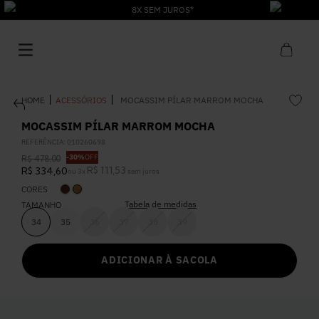
8X SEM JUROS*
ACESSÓRIOS
MOCASSIM PÍLAR MARROM MOCHA
MOCASSIM PÍLAR MARROM MOCHA
REFERÊNCIA
:
010260698
-
30%
OFF
R$
478
,
00
1
º
Vestido
R$
111
,
53
R$
334
,
60
ou
3
x
sem juros
CORES
Tabela de medidas
2
º
TAMANHO
Roupas
34
35
36
37
38
39
3
º
Blusa
ADICIONAR À SACOLA
4
º
Jeans