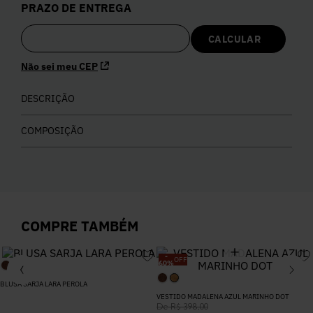
PRAZO DE ENTREGA
5
º
Calça
6
º
Vestidos
Não sei meu CEP
7
º
DESCRIÇÃO
Colete
COMPOSIÇÃO
8
º
Calça Jeans
9
º
Camisa
COMPRE TAMBÉM
10
º
Vestido Branco
-
OFF
60
%
BLUSA SARJA LARA PEROLA
VESTIDO MADALENA AZUL MARINHO DOT
De
R$
398
,
00