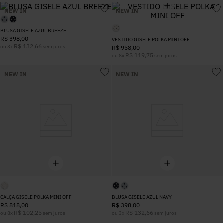
5
º
Calça
NEW IN
NEW IN
BLUSA GISELE AZUL BREEZE
R$
398
,
00
6
º
Colete
VESTIDO GISELE POLKA MINI OFF
R$
132
,
66
ou
3
x
sem juros
R$
958
,
00
R$
119
,
75
ou
8
x
sem juros
7
º
Vestidos
NEW IN
NEW IN
8
º
Calça Jeans
9
º
Camisa
10
º
Vestido Branco
CALÇA GISELE POLKA MINI OFF
BLUSA GISELE AZUL NAVY
R$
818
,
00
R$
398
,
00
R$
102
,
25
R$
132
,
66
ou
8
x
sem juros
ou
3
x
sem juros