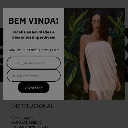
BEM VINDA!
receba as novidades e
descontos imperdíveis
RECEBA AS NOVIDADES E
CADASTRE-SE NA NOSSA NEWSLETTER!
DESCONTOS IMPERDÍVEIS
CADASTRE-SE NA NOSSA NEWSLETTER
CADASTRAR
CADASTRAR
INSTITUCIONAL
QUEM SOMOS
CASHBACK LEBLOG
TROCAS E DEVOLUÇÕES