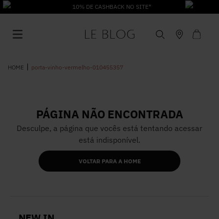
10% DE CASHBACK NO SITE*
porta-vinho-vermelho-010455357
PÁGINA NÃO ENCONTRADA
1
º
Vestido
Desculpe, a página que vocês está tentando acessar
está indisponível.
2
º
Roupas
VOLTAR PARA A HOME
3
º
Jeans
4
º
Blusa
NEW IN