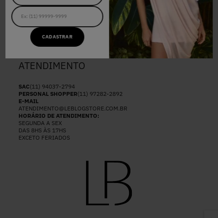
NOSSAS LOJAS
POLÍTICAS DE PRIVACIDADE
ENVIOS E ENTREGAS
#LBFRIDAY
SEJA UM REVENDEDOR
CADASTRAR
ATENDIMENTO
SAC
(11) 94037-2794
PERSONAL SHOPPER
(11) 97282-2892
E-MAIL
ATENDIMENTO@LEBLOGSTORE.COM.BR
HORÁRIO DE ATENDIMENTO:
SEGUNDA A SEX
DAS 8HS ÀS 17HS
EXCETO FERIADOS