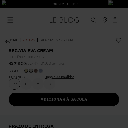
8X SEM JUROS*
ROUPAS
REGATA EVA CREAM
REGATA EVA CREAM
REFERÊNCIA
:
0103221105
R$
109
,
00
R$
218
,
00
ou
2
x
sem juros
1
º
Vestido
CORES
Tabela de medidas
TAMANHO
2
º
Roupas
PP
P
M
G
ADICIONAR À SACOLA
3
º
Jeans
4
º
Blusa
PRAZO DE ENTREGA