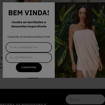
BEM VINDA!
receba as novidades e
descontos imperdíveis
CADASTRE-SE NA NOSSA NEWSLETTER!
BLUSA SANDRA FLORAL CANDY
CALÇA SANDRA FLORAL CANDY
CADASTRAR
R$
698
,
00
R$
898
,
00
ou
6
x
R$
116
,
33
sem juros
ou
8
x
R$
112
,
25
sem juros
RECEBA AS NOVIDADES E