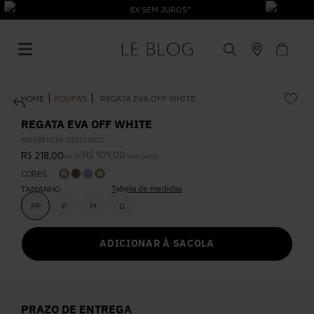
8X SEM JUROS*
ROUPAS
REGATA EVA OFF WHITE
REGATA EVA OFF WHITE
REFERÊNCIA
:
010322072
R$
109
,
00
R$
218
,
00
ou
2
x
sem juros
1
º
Vestido
CORES
Tabela de medidas
TAMANHO
2
º
Roupas
PP
P
M
G
ADICIONAR À SACOLA
3
º
Jeans
4
º
Blusa
PRAZO DE ENTREGA