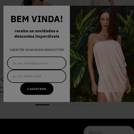
BEM VINDA!
receba as novidades e
descontos imperdíveis
CADASTRE-SE NA NOSSA NEWSLETTER!
BLUSA SANDRA FLORAL CANDY
CALÇA SANDRA FLORAL CANDY
CADASTRAR
R$
698
,
00
R$
898
,
00
ou
6
x
R$
116
,
33
sem juros
ou
8
x
R$
112
,
25
sem juros