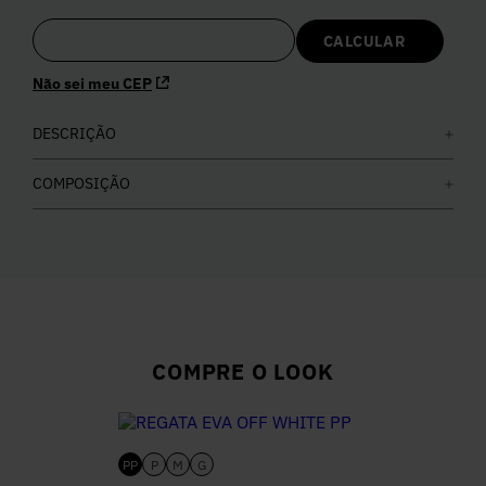
5
º
Calça
Não sei meu CEP
6
º
Vestidos
DESCRIÇÃO
7
º
Calça Jeans
COMPOSIÇÃO
8
º
Colete
9
º
Camisa
10
º
Corselet
COMPRE O LOOK
PP
P
M
G