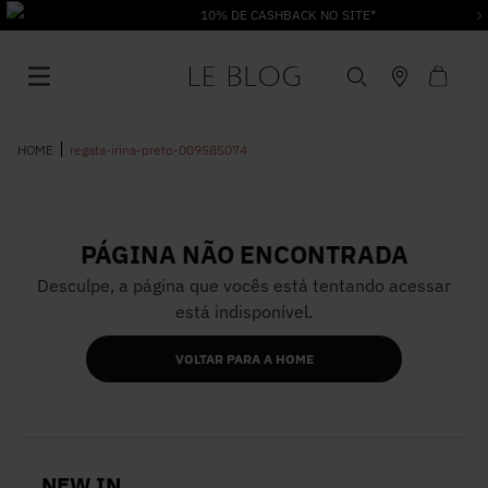
10% DE CASHBACK NO SITE*
regata-irina-preto-009585074
PÁGINA NÃO ENCONTRADA
1
º
Vestido
Desculpe, a página que vocês está tentando acessar
está indisponível.
2
º
Roupas
VOLTAR PARA A HOME
3
º
Jeans
4
º
Blusa
NEW IN