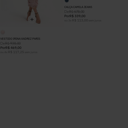
CALÇA CAMILA JEANS
De
R$
678
,
00
Por
R$
339
,
00
R$
113
,
00
ou
3
x
sem juros
VESTIDO IRINA XADREZ PARIS
De
R$
938
,
00
Por
R$
469
,
00
R$
117
,
25
ou
4
x
sem juros