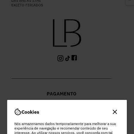
DAS 8HS ÀS 17HS
EXCETO FERIADOS
PAGAMENTO
Cookies
Nós armazenamos dados temporariamente para melhorar a sua
experiência de navegação e recomendar conteúdo de seu
PEC COMERCIO DO VESTUARIO LTDA
interesse. Ao utilizar nossos serviços, você concorda com tal