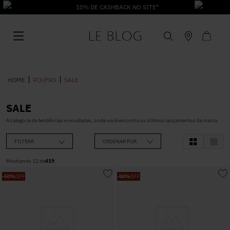
10% DE CASHBACK NO SITE*
ROUPAS
SALE
SALE
1
º
Vestido
A categoria de tendências e novidades, onde você encontra os últimos lançamentos da marca.
FILTRAR
ORDENAR POR
2
º
Roupas
Mostrando
12
de
419
-
50%
OFF
-
50%
OFF
3
º
Jeans
4
º
Blusa