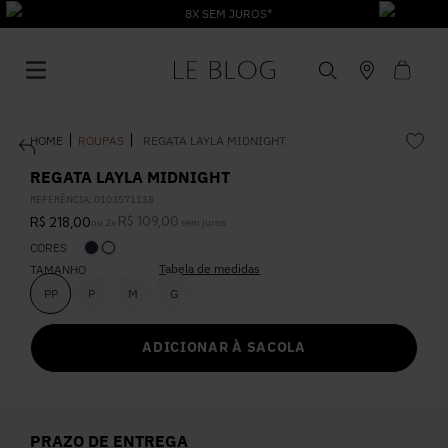
8X SEM JUROS*
ROUPAS
REGATA LAYLA MIDNIGHT
REGATA LAYLA MIDNIGHT
REFERÊNCIA
:
0103571118
R$
109
,
00
R$
218
,
00
ou
2
x
sem juros
1
º
Vestido
CORES
Tabela de medidas
TAMANHO
2
º
Roupas
PP
P
M
G
ADICIONAR À SACOLA
3
º
Jeans
4
º
Blusa
PRAZO DE ENTREGA