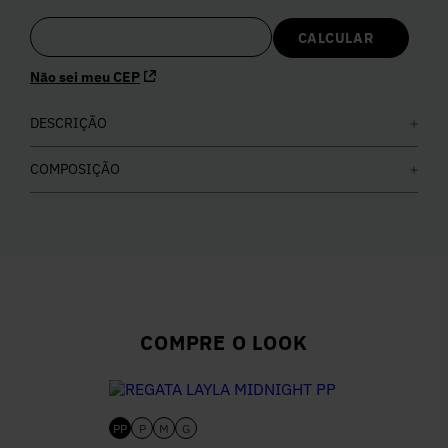
5
º
Calça
Não sei meu CEP
6
º
Colete
DESCRIÇÃO
7
º
Vestidos
COMPOSIÇÃO
8
º
Calça Jeans
9
º
Camisa
10
º
Vestido Branco
COMPRE O LOOK
PP
P
M
G