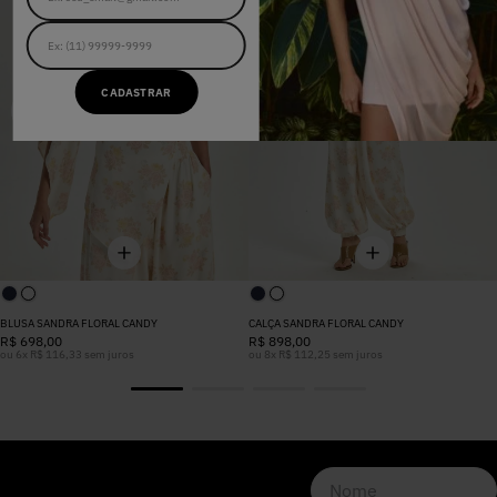
CADASTRAR
BLUSA SANDRA FLORAL CANDY
CALÇA SANDRA FLORAL CANDY
R$
698
,
00
R$
898
,
00
ou
6
x
R$
116
,
33
sem juros
ou
8
x
R$
112
,
25
sem juros