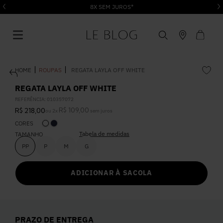
8X SEM JUROS*
ROUPAS
REGATA LAYLA OFF WHITE
REGATA LAYLA OFF WHITE
REFERÊNCIA
:
010357072
R$
109
,
00
R$
218
,
00
ou
2
x
sem juros
1
º
Vestido
CORES
Tabela de medidas
TAMANHO
2
º
Roupas
PP
P
M
G
ADICIONAR À SACOLA
3
º
Jeans
4
º
Blusa
PRAZO DE ENTREGA