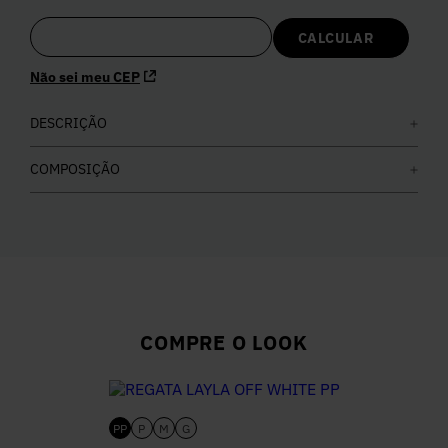
5
º
Calça
Não sei meu CEP
6
º
Colete
DESCRIÇÃO
7
º
Vestidos
COMPOSIÇÃO
8
º
Calça Jeans
9
º
Camisa
10
º
Vestido Branco
COMPRE O LOOK
PP
P
M
G