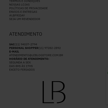
TERMOS E CONDIÇÕES
NOSSAS LOJAS
POLÍTICAS DE PRIVACIDADE
ENVIOS E ENTREGAS
#LBFRIDAY
SEJA UM REVENDEDOR
ATENDIMENTO
SAC
(11) 94037-2794
PERSONAL SHOPPER
(11) 97282-2892
E-MAIL
ATENDIMENTO@LEBLOGSTORE.COM.BR
HORÁRIO DE ATENDIMENTO:
SEGUNDA A SEX
DAS 8HS ÀS 17HS
EXCETO FERIADOS
P