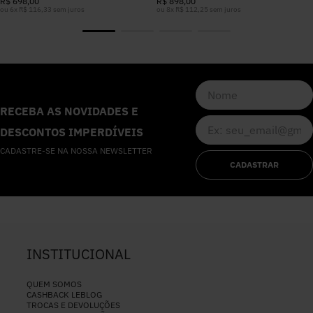
R$
698
,
00
R$
898
,
00
ou
6
x
R$
116
,
33
sem juros
ou
8
x
R$
112
,
25
sem juros
RECEBA AS NOVIDADES E
DESCONTOS IMPERDÍVEIS
CADASTRE-SE NA NOSSA NEWSLETTER
CADASTRAR
INSTITUCIONAL
QUEM SOMOS
CASHBACK LEBLOG
TROCAS E DEVOLUÇÕES