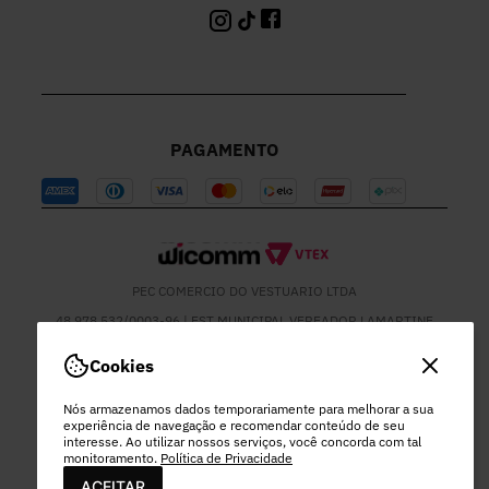
PAGAMENTO
PEC COMERCIO DO VESTUARIO LTDA
48.978.532/0003-96 | EST MUNICIPAL VEREADOR LAMARTINE
JOSE DE OLIVEIRA, 1137 - SETOR MOD 22 DO RODEIO - EXTREMA
- MG
Cookies
Nós armazenamos dados temporariamente para melhorar a sua
experiência de navegação e recomendar conteúdo de seu
interesse. Ao utilizar nossos serviços, você concorda com tal
monitoramento.
Política de Privacidade
ACEITAR