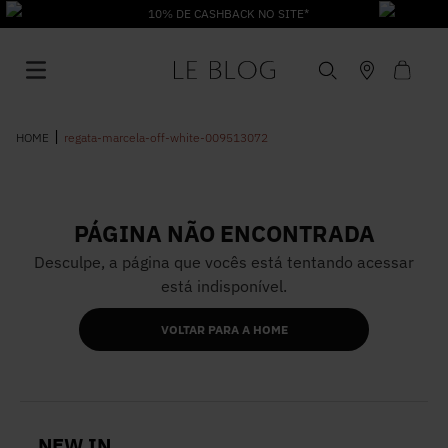
10% DE CASHBACK NO SITE*
regata-marcela-off-white-009513072
PÁGINA NÃO ENCONTRADA
1
º
Vestido
Desculpe, a página que vocês está tentando acessar
está indisponível.
2
º
Roupas
VOLTAR PARA A HOME
3
º
Jeans
4
º
Blusa
NEW IN