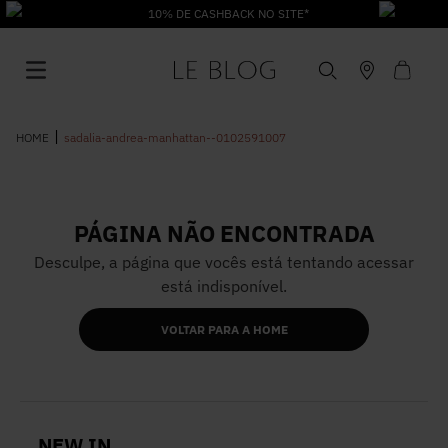
10% DE CASHBACK NO SITE*
sadalia-andrea-manhattan--0102591007
PÁGINA NÃO ENCONTRADA
1
º
Vestido
Desculpe, a página que vocês está tentando acessar
está indisponível.
2
º
Roupas
VOLTAR PARA A HOME
3
º
Jeans
4
º
Blusa
NEW IN