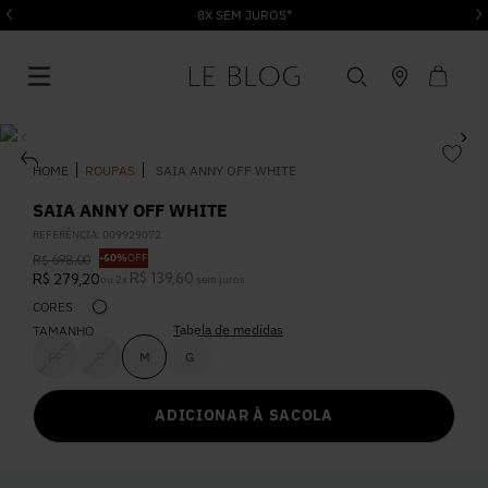
8X SEM JUROS*
ROUPAS
SAIA ANNY OFF WHITE
SAIA ANNY OFF WHITE
REFERÊNCIA
:
009929072
1
º
Vestido
-
60%
OFF
R$
698
,
00
R$
139
,
60
R$
279
,
20
ou
2
x
sem juros
CORES
2
º
Roupas
Tabela de medidas
TAMANHO
PP
P
M
G
3
º
Jeans
ADICIONAR À SACOLA
4
º
Blusa