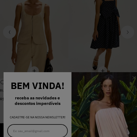
BEM VINDA!
BLUSA SARJA LARA PEROLA
VESTIDO MADALENA AZUL MARINHO DOT
De
R$
398
,
00
receba as novidades e
R$
578
,
00
Por
R$
159
,
20
descontos imperdíveis
CADASTRE-SE NA NOSSA NEWSLETTER!