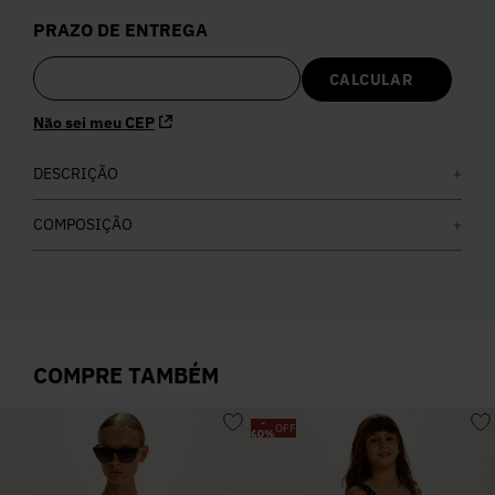
5
º
Calça
PRAZO DE ENTREGA
6
º
Colete
Não sei meu CEP
7
º
Vestidos
DESCRIÇÃO
8
º
Calça Jeans
COMPOSIÇÃO
9
º
Camisa
10
º
Vestido Branco
COMPRE TAMBÉM
-
OFF
60
%