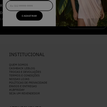
RECEBA AS NOVIDADES E
DESCONTOS IMPERDÍVEIS
CADASTRAR
CADASTRE-SE NA NOSSA NEWSLETTER
CADASTRAR
INSTITUCIONAL
QUEM SOMOS
CASHBACK LEBLOG
TROCAS E DEVOLUÇÕES
TERMOS E CONDIÇÕES
NOSSAS LOJAS
POLÍTICAS DE PRIVACIDADE
ENVIOS E ENTREGAS
#LBFRIDAY
SEJA UM REVENDEDOR