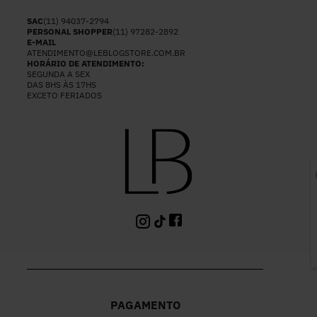
SAC
(11) 94037-2794
PERSONAL SHOPPER
(11) 97282-2892
E-MAIL
ATENDIMENTO@LEBLOGSTORE.COM.BR
HORÁRIO DE ATENDIMENTO:
SEGUNDA A SEX
DAS 8HS ÀS 17HS
EXCETO FERIADOS
P
PAGAMENTO