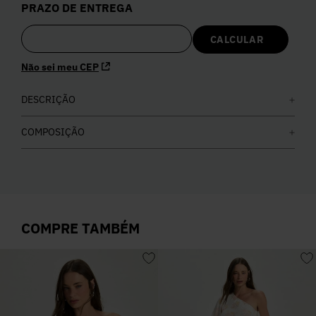
PRAZO DE ENTREGA
5
º
Calça
6
º
Colete
Não sei meu CEP
7
º
DESCRIÇÃO
Vestidos
COMPOSIÇÃO
8
º
Calça Jeans
9
º
Camisa
COMPRE TAMBÉM
10
º
Vestido Branco