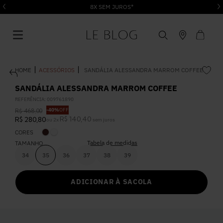
8X SEM JUROS*
ACESSÓRIOS
SANDÁLIA ALESSANDRA MARROM COFFEE
SANDÁLIA ALESSANDRA MARROM COFFEE
REFERÊNCIA
:
009761890
-
40%
OFF
R$
468
,
00
1
º
Vestido
R$
140
,
40
R$
280
,
80
ou
2
x
sem juros
CORES
Tabela de medidas
2
º
TAMANHO
Roupas
34
35
36
37
38
39
3
º
Jeans
ADICIONAR À SACOLA
4
º
Blusa