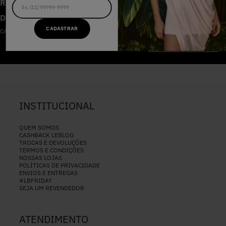
RECEBA AS NOVIDADES E
DESCONTOS IMPERDÍVEIS
CADASTRAR
CADASTRE-SE NA NOSSA NEWSLETTER
CADASTRAR
INSTITUCIONAL
QUEM SOMOS
CASHBACK LEBLOG
TROCAS E DEVOLUÇÕES
TERMOS E CONDIÇÕES
NOSSAS LOJAS
POLÍTICAS DE PRIVACIDADE
ENVIOS E ENTREGAS
#LBFRIDAY
SEJA UM REVENDEDOR
ATENDIMENTO