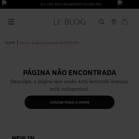
PIX
shorts-angelica-perola-009702494
PÁGINA NÃO ENCONTRADA
1
º
Vestido
Desculpe, a página que vocês está tentando acessar
está indisponível.
2
º
Roupas
VOLTAR PARA A HOME
3
º
Jeans
4
º
Blusa
NEW IN