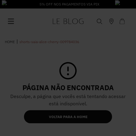
5% OFF NOS PAGAMENTOS VIA PIX
shorts-saia-alice-cherry-009784036
1
º
Vestido
PÁGINA NÃO ENCONTRADA
2
º
Roupas
Desculpe, a página que vocês está tentando acessar
está indisponível.
3
º
Jeans
VOLTAR PARA A HOME
4
º
Blusa