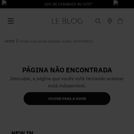
10% DE CASHBACK NO SITE*
shorts-saia-anita-amarelo-butter-009492822
PÁGINA NÃO ENCONTRADA
1
º
Vestido
Desculpe, a página que vocês está tentando acessar
está indisponível.
2
º
Roupas
VOLTAR PARA A HOME
3
º
Jeans
4
º
Blusa
NEW IN