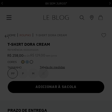
8X SEM JUROS*
ROUPAS
T-SHIRT DORA CREAM
T-SHIRT DORA CREAM
REFERÊNCIA
:
0103251105
R$
129
,
00
R$
258
,
00
ou
2
x
sem juros
1
º
Vestido
CORES
Tabela de medidas
TAMANHO
2
º
Roupas
PP
P
M
G
ADICIONAR À SACOLA
3
º
Jeans
4
º
Blusa
PRAZO DE ENTREGA