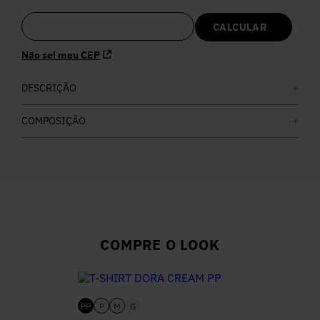
5
º
Calça
Não sei meu CEP
6
º
Colete
DESCRIÇÃO
7
º
Vestidos
COMPOSIÇÃO
8
º
Calça Jeans
9
º
Camisa
10
º
Vestido Branco
COMPRE O LOOK
PP
P
M
G