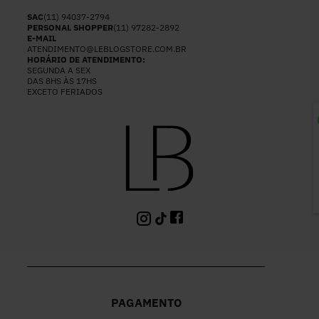
SAC
(11) 94037-2794
PERSONAL SHOPPER
(11) 97282-2892
E-MAIL
ATENDIMENTO@LEBLOGSTORE.COM.BR
HORÁRIO DE ATENDIMENTO:
SEGUNDA A SEX
DAS 8HS ÀS 17HS
EXCETO FERIADOS
P
PAGAMENTO