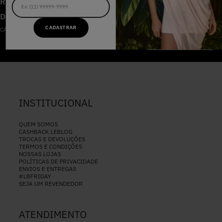
RECEBA AS NOVIDADES E
DESCONTOS IMPERDÍVEIS
CADASTRAR
CADASTRE-SE NA NOSSA NEWSLETTER
CADASTRAR
INSTITUCIONAL
QUEM SOMOS
CASHBACK LEBLOG
TROCAS E DEVOLUÇÕES
TERMOS E CONDIÇÕES
NOSSAS LOJAS
POLÍTICAS DE PRIVACIDADE
ENVIOS E ENTREGAS
#LBFRIDAY
SEJA UM REVENDEDOR
ATENDIMENTO