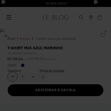
8X SEM JUROS*
ROUPAS
T-SHIRT MIA AZUL MARINHO
T-SHIRT MIA AZUL MARINHO
REFERÊNCIA
:
009365141
1
º
Vestido
R$
198
,
00
R$
198
,
00
ou
1
x
sem juros
CORES
Tabela de medidas
TAMANHO
2
º
Roupas
PP
P
M
G
3
º
Jeans
ADICIONAR À SACOLA
4
º
Blusa