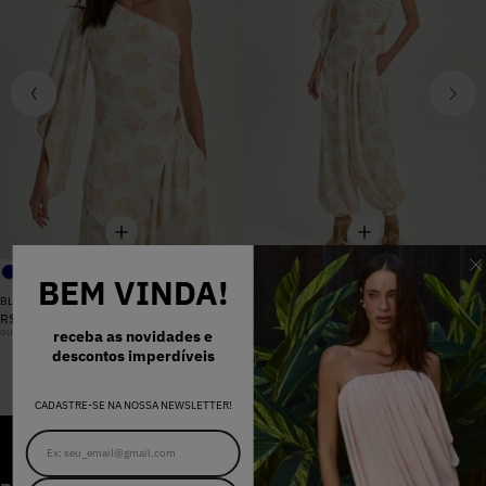
BEM VINDA!
BLUSA SANDRA FLORAL CANDY
CALÇA SANDRA FLORAL CANDY
R$
698
,
00
R$
898
,
00
ou
6
x
R$
116
,
33
sem juros
ou
8
x
R$
112
,
25
sem juros
receba as novidades e
descontos imperdíveis
CADASTRE-SE NA NOSSA NEWSLETTER!