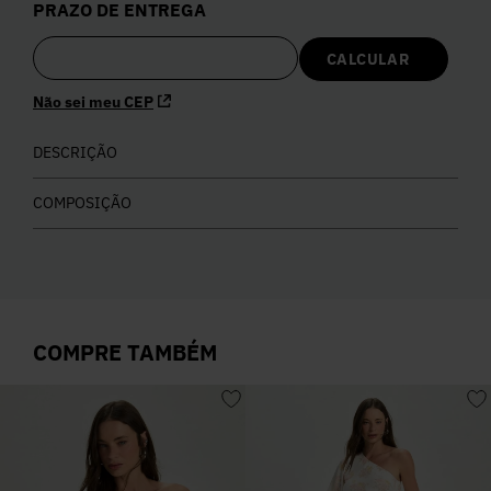
PRAZO DE ENTREGA
5
º
Calça
6
º
Colete
Não sei meu CEP
DESCRIÇÃO
7
º
Vestidos
COMPOSIÇÃO
8
º
Camisa
9
º
Calça Jeans
COMPRE TAMBÉM
10
º
Vestido Branco