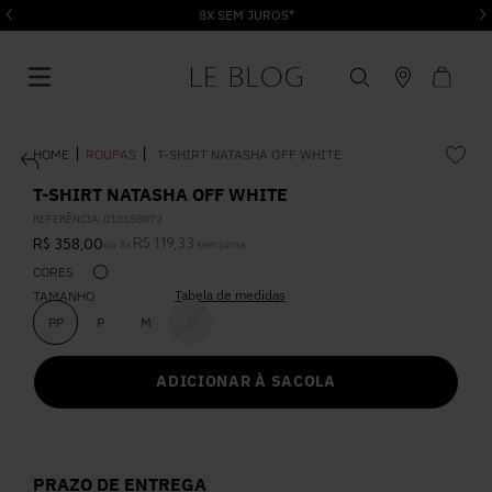
8X SEM JUROS*
ROUPAS
T-SHIRT NATASHA OFF WHITE
T-SHIRT NATASHA OFF WHITE
REFERÊNCIA
:
010358072
R$
119
,
33
R$
358
,
00
ou
3
x
sem juros
1
º
Vestido
CORES
Tabela de medidas
TAMANHO
2
º
Roupas
PP
P
M
G
ADICIONAR À SACOLA
3
º
Jeans
4
º
Blusa
PRAZO DE ENTREGA