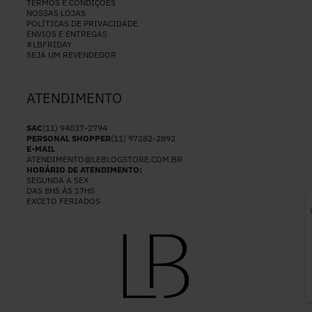
TERMOS E CONDIÇÕES
NOSSAS LOJAS
POLÍTICAS DE PRIVACIDADE
ENVIOS E ENTREGAS
#LBFRIDAY
SEJA UM REVENDEDOR
ATENDIMENTO
SAC
(11) 94037-2794
PERSONAL SHOPPER
(11) 97282-2892
E-MAIL
ATENDIMENTO@LEBLOGSTORE.COM.BR
HORÁRIO DE ATENDIMENTO:
SEGUNDA A SEX
DAS 8HS ÀS 17HS
EXCETO FERIADOS
P