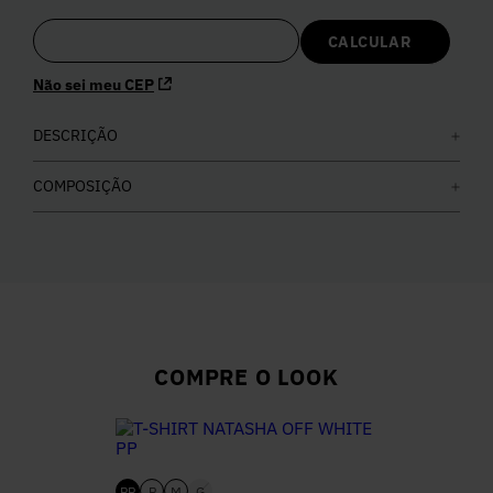
5
º
Calça
Não sei meu CEP
6
º
Colete
DESCRIÇÃO
7
º
Vestidos
COMPOSIÇÃO
8
º
Calça Jeans
9
º
Camisa
10
º
Vestido Branco
COMPRE O LOOK
PP
P
M
G