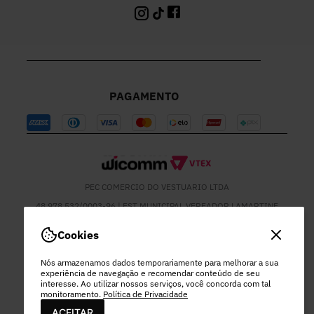
PAGAMENTO
PEC COMERCIO DO VESTUARIO LTDA
48.978.532/0003-96 | EST MUNICIPAL VEREADOR LAMARTINE
JOSE DE OLIVEIRA, 1137 - SETOR MOD 22 DO RODEIO - EXTREMA
- MG
Cookies
Nós armazenamos dados temporariamente para melhorar a sua
experiência de navegação e recomendar conteúdo de seu
interesse. Ao utilizar nossos serviços, você concorda com tal
monitoramento.
Política de Privacidade
ACEITAR