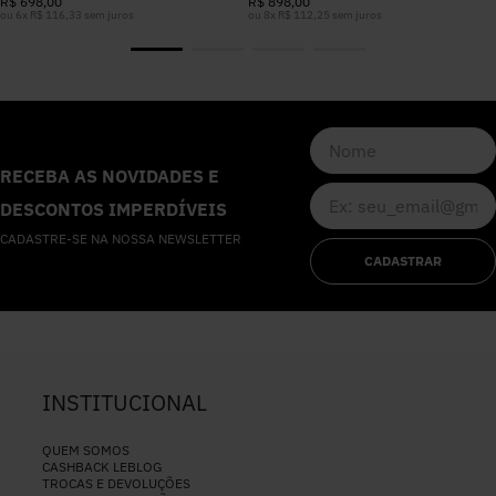
R$
698
,
00
R$
898
,
00
ou
6
x
R$
116
,
33
sem juros
ou
8
x
R$
112
,
25
sem juros
RECEBA AS NOVIDADES E
DESCONTOS IMPERDÍVEIS
CADASTRE-SE NA NOSSA NEWSLETTER
CADASTRAR
INSTITUCIONAL
QUEM SOMOS
CASHBACK LEBLOG
TROCAS E DEVOLUÇÕES