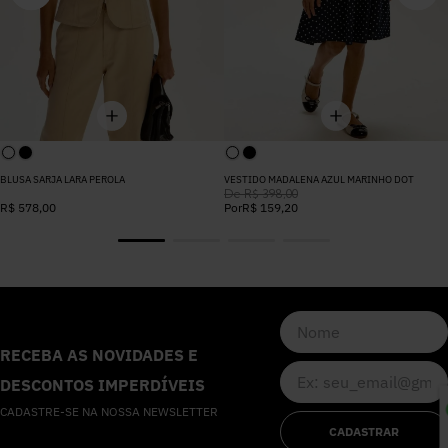
BLUSA SARJA LARA PEROLA
VESTIDO MADALENA AZUL MARINHO DOT
De
R$
398
,
00
R$
578
,
00
Por
R$
159
,
20
RECEBA AS NOVIDADES E
DESCONTOS IMPERDÍVEIS
CADASTRE-SE NA NOSSA NEWSLETTER
CADASTRAR