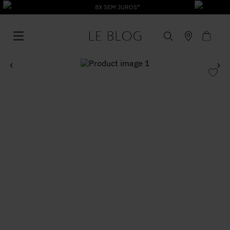
1
º
Vestido
2
º
Roupas
3
º
Jeans
4
º
Blusa