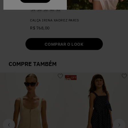
34
36
38
40
42
CALÇA IRINA XADREZ PARIS
R$ 768,00
COMPRAR O LOOK
COMPRE TAMBÉM
-
OFF
60
%