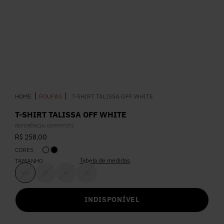
5
º
Calça
6
º
Colete
7
º
Vestidos
ROUPAS
T-SHIRT TALISSA OFF WHITE
8
º
Calça Jeans
T-SHIRT TALISSA OFF WHITE
REFERÊNCIA
:
009997072
9
º
Camisa
R$
258
,
00
CORES
10
º
Vestido Branco
Tabela de medidas
TAMANHO
PP
P
M
G
INDISPONÍVEL