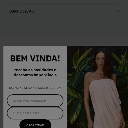
COMPOSIÇÃO
BEM VINDA!
COMPRE O LOOK
receba as novidades e
descontos imperdíveis
CADASTRE-SE NA NOSSA NEWSLETTER!
PP
P
M
G
T-SHIRT TALISSA OFF WHITE
R$ 258,00
CADASTRAR