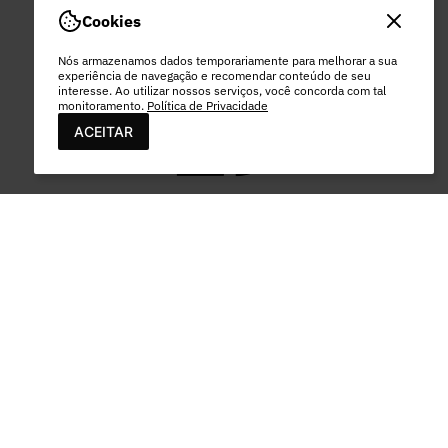
SEGUNDA A SEX
Cookies
DAS 8HS ÀS 17HS
EXCETO FERIADOS
Nós armazenamos dados temporariamente para melhorar a sua
experiência de navegação e recomendar conteúdo de seu
interesse. Ao utilizar nossos serviços, você concorda com tal
monitoramento.
Política de Privacidade
ACEITAR
PAGAMENTO