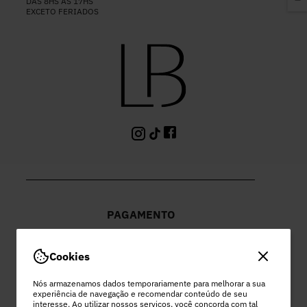
DAS 8HS ÀS 17HS
EXCETO FERIADOS
PAGAMENTO
Cookies
Nós armazenamos dados temporariamente para melhorar a sua
experiência de navegação e recomendar conteúdo de seu
PEC COMERCIO DO VESTUARIO LTDA
interesse. Ao utilizar nossos serviços, você concorda com tal