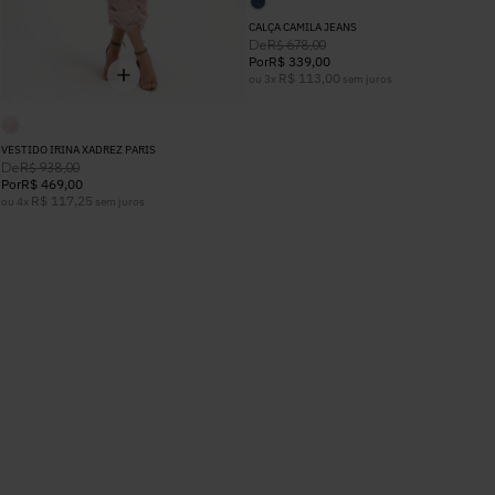
CALÇA CAMILA JEANS
De
R$
678
,
00
Por
R$
339
,
00
R$
113
,
00
ou
3
x
sem juros
VESTIDO IRINA XADREZ PARIS
De
R$
938
,
00
Por
R$
469
,
00
R$
117
,
25
ou
4
x
sem juros