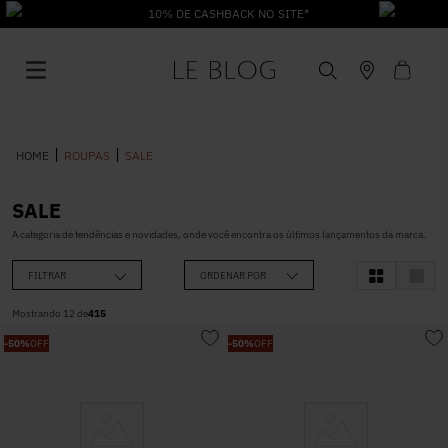
10% DE CASHBACK NO SITE*
ROUPAS
SALE
SALE
1
º
Vestido
A categoria de tendências e novidades, onde você encontra os últimos lançamentos da marca.
FILTRAR
ORDENAR POR
2
º
Roupas
Mostrando
12
de
415
-
50%
OFF
-
50%
OFF
3
º
Jeans
4
º
Blusa