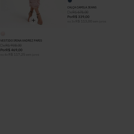
CALÇA CAMILA JEANS
De
R$
678
,
00
Por
R$
339
,
00
R$
113
,
00
ou
3
x
sem juros
VESTIDO IRINA XADREZ PARIS
De
R$
938
,
00
Por
R$
469
,
00
R$
117
,
25
ou
4
x
sem juros