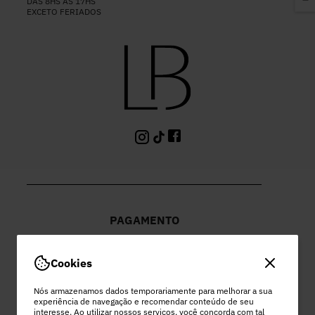
DAS 8HS ÀS 17HS
EXCETO FERIADOS
PAGAMENTO
Cookies
Nós armazenamos dados temporariamente para melhorar a sua
experiência de navegação e recomendar conteúdo de seu
PEC COMERCIO DO VESTUARIO LTDA
interesse. Ao utilizar nossos serviços, você concorda com tal