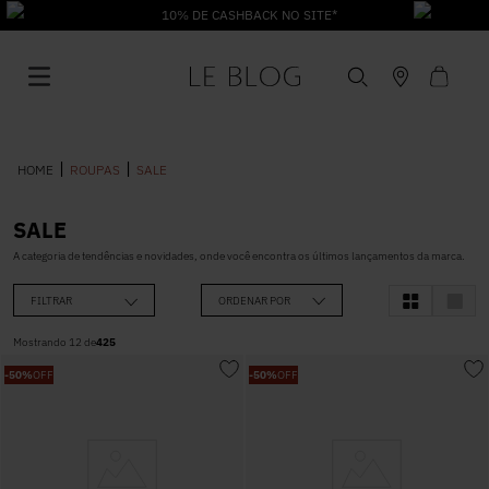
10% DE CASHBACK NO SITE*
ROUPAS
SALE
SALE
1
º
Vestido
A categoria de tendências e novidades, onde você encontra os últimos lançamentos da marca.
FILTRAR
ORDENAR POR
2
º
Roupas
Mostrando
12
de
425
-
50%
OFF
-
50%
OFF
3
º
Jeans
4
º
Blusa