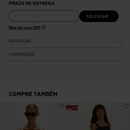
PRAZO DE ENTREGA
5
º
Calça
6
º
Vestidos
Não sei meu CEP
7
º
DESCRIÇÃO
Calça Jeans
COMPOSIÇÃO
8
º
Colete
9
º
Camisa
COMPRE TAMBÉM
10
º
Corselet
-
OFF
60
%