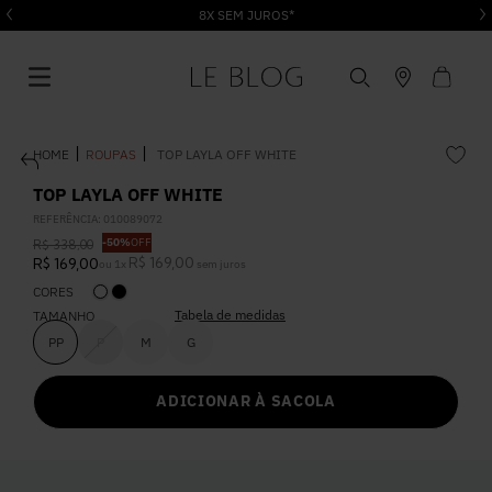
8X SEM JUROS*
ROUPAS
TOP LAYLA OFF WHITE
TOP LAYLA OFF WHITE
REFERÊNCIA
:
010089072
-
50%
OFF
R$
338
,
00
1
º
Vestido
R$
169
,
00
R$
169
,
00
ou
1
x
sem juros
CORES
Tabela de medidas
2
º
TAMANHO
Roupas
PP
P
M
G
3
º
Jeans
ADICIONAR À SACOLA
4
º
Blusa