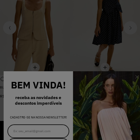
BEM VINDA!
BLUSA SARJA LARA PEROLA
VESTIDO MADALENA AZUL MARINHO DOT
De
R$
398
,
00
R$
578
,
00
Por
R$
159
,
20
receba as novidades e
descontos imperdíveis
CADASTRE-SE NA NOSSA NEWSLETTER!