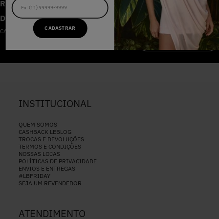
RECEBA AS NOVIDADES E
DESCONTOS IMPERDÍVEIS
CADASTRAR
CADASTRE-SE NA NOSSA NEWSLETTER
CADASTRAR
INSTITUCIONAL
QUEM SOMOS
CASHBACK LEBLOG
TROCAS E DEVOLUÇÕES
TERMOS E CONDIÇÕES
NOSSAS LOJAS
POLÍTICAS DE PRIVACIDADE
ENVIOS E ENTREGAS
#LBFRIDAY
SEJA UM REVENDEDOR
ATENDIMENTO