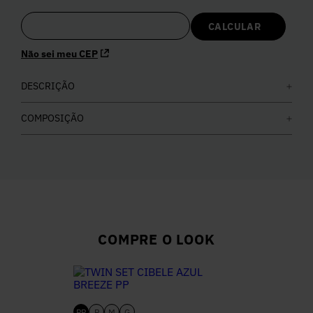
5
º
Calça
Não sei meu CEP
6
º
Colete
DESCRIÇÃO
7
º
Vestidos
COMPOSIÇÃO
8
º
Calça Jeans
9
º
Camisa
10
º
Vestido Branco
COMPRE O LOOK
PP
P
M
G