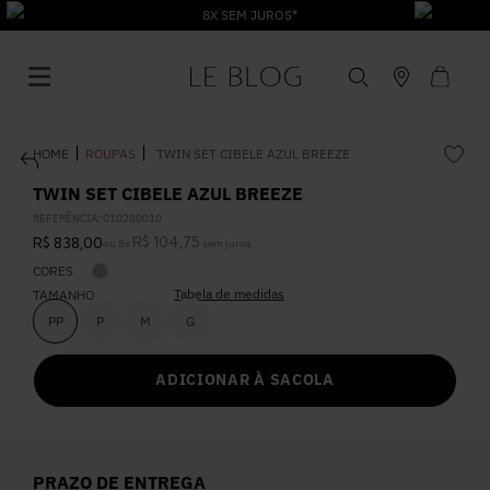
8X SEM JUROS*
ROUPAS
TWIN SET CIBELE AZUL BREEZE
TWIN SET CIBELE AZUL BREEZE
REFERÊNCIA
:
010280010
R$
104
,
75
R$
838
,
00
ou
8
x
sem juros
1
º
Vestido
CORES
Tabela de medidas
TAMANHO
2
º
Roupas
PP
P
M
G
ADICIONAR À SACOLA
3
º
Jeans
4
º
Blusa
PRAZO DE ENTREGA