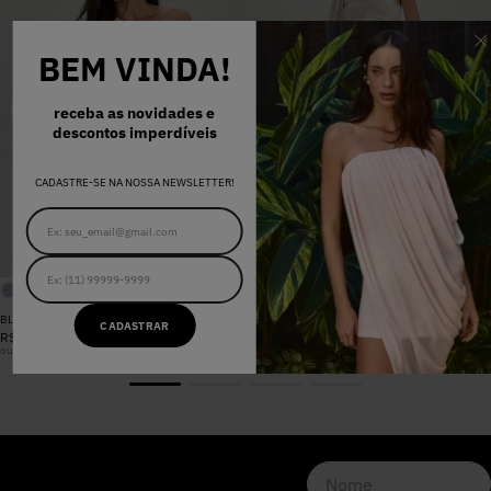
BEM VINDA!
receba as novidades e
descontos imperdíveis
CADASTRE-SE NA NOSSA NEWSLETTER!
BLUSA SANDRA FLORAL CANDY
CALÇA SANDRA FLORAL CANDY
CADASTRAR
R$
698
,
00
R$
898
,
00
ou
6
x
R$
116
,
33
sem juros
ou
8
x
R$
112
,
25
sem juros