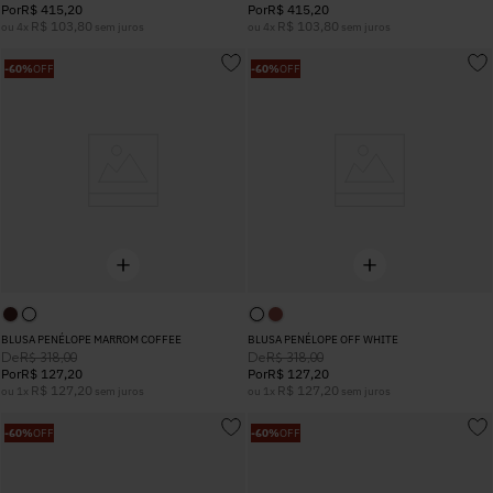
Por
R$
415
,
20
Por
R$
415
,
20
R$
103
,
80
R$
103
,
80
ou
4
x
sem juros
ou
4
x
sem juros
-
60%
OFF
-
60%
OFF
BLUSA PENÉLOPE MARROM COFFEE
BLUSA PENÉLOPE OFF WHITE
De
De
R$
318
,
00
R$
318
,
00
Por
R$
127
,
20
Por
R$
127
,
20
R$
127
,
20
R$
127
,
20
ou
1
x
sem juros
ou
1
x
sem juros
-
60%
OFF
-
60%
OFF