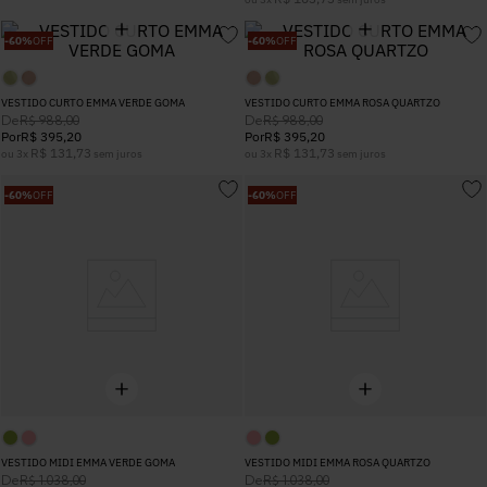
5
º
Calça
-
60%
OFF
-
60%
OFF
6
º
Vestidos
VESTIDO CURTO EMMA VERDE GOMA
VESTIDO CURTO EMMA ROSA QUARTZO
De
De
R$
988
,
00
R$
988
,
00
Por
R$
395
,
20
Por
R$
395
,
20
7
º
Calça Jeans
R$
131
,
73
R$
131
,
73
ou
3
x
sem juros
ou
3
x
sem juros
-
60%
OFF
-
60%
OFF
8
º
Colete
9
º
Camisa
10
º
Corselet
VESTIDO MIDI EMMA VERDE GOMA
VESTIDO MIDI EMMA ROSA QUARTZO
De
De
R$
1
.
038
,
00
R$
1
.
038
,
00