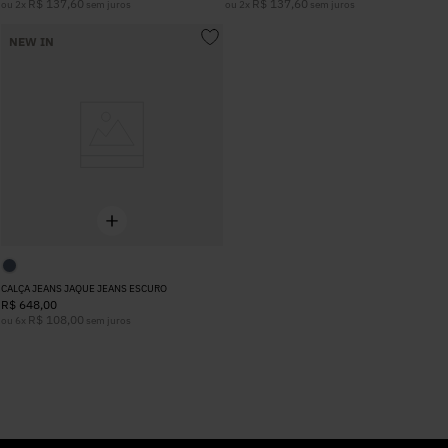
R$
137
,
60
R$
137
,
60
ou
2
x
sem juros
ou
2
x
sem juros
NEW IN
CALÇA JEANS JAQUE JEANS ESCURO
R$
648
,
00
R$
108
,
00
ou
6
x
sem juros