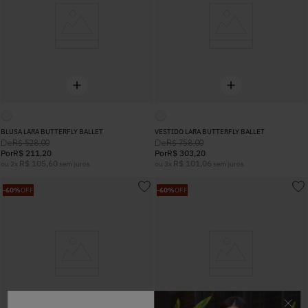
BLUSA LARA BUTTERFLY BALLET
VESTIDO LARA BUTTERFLY BALLET
De
De
R$
528
,
00
R$
758
,
00
Por
R$
211
,
20
Por
R$
303
,
20
R$
105
,
60
R$
101
,
06
ou
2
x
sem juros
ou
3
x
sem juros
-
60%
OFF
-
60%
OFF